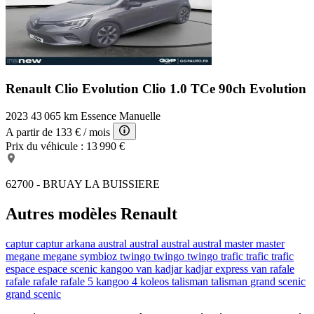
Renault Clio Evolution
Clio 1.0 TCe 90ch Evolution
2023
43 065 km
Essence
Manuelle
A partir de
133 €
/ mois
Prix du véhicule :
13 990 €
62700 - BRUAY LA BUISSIERE
Autres modèles Renault
captur
captur
arkana
austral
austral
austral
austral
master
master
megane
megane
symbioz
twingo
twingo
twingo
trafic
trafic
trafic
espace
espace
scenic
kangoo van
kadjar
kadjar
express van
rafale
rafale
rafale
rafale
5
kangoo
4
koleos
talisman
talisman
grand scenic
grand scenic