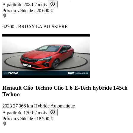
Vitres avant électriques
A partir de
208 €
/ mois
Prise 12V
Prix du véhicule :
20 690 €
AFIL
Feux arrière à LED
Ceintures avant ajustables en hauteur
62700 - BRUAY LA BUISSIERE
Airbag conducteur
6 Haut parleurs
Système de détection de somnolence
Interface Media
Airbags rideaux AV et AR
Filtre à particules
Système de récupération énergie freinage
Aide au freinage d'urgence
Appel d'Urgence Localisé
Troisième ceinture de sécurité
Compte tours
Renault Clio Techno
Clio 1.6 E-Tech hybride 145ch
Reconnaissance panneaux de signalisation
Techno
Lampe de coffre
Miroir de courtoisie passager
2023
27 966 km
Hybride
Automatique
ABS
Verrouillage auto. des portes en roulant
A partir de
170 €
/ mois
Commande Mode ECO
Prix du véhicule :
18 590 €
Poignées ton carrosserie
Indicateur de limitation de vitesse
Siège conducteur réglable en hauteur