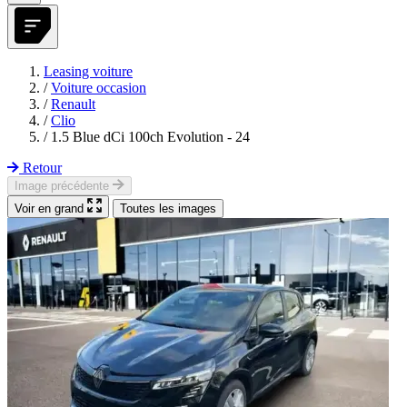
Leasing voiture
/
Voiture occasion
/
Renault
/
Clio
/
1.5 Blue dCi 100ch Evolution - 24
Retour
Image précédente
Voir en grand
Toutes les images