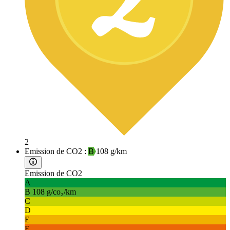
2
Emission de CO2 :
B
108 g/km
Emission de CO2
A
B
108 g/co₂/km
C
D
E
F