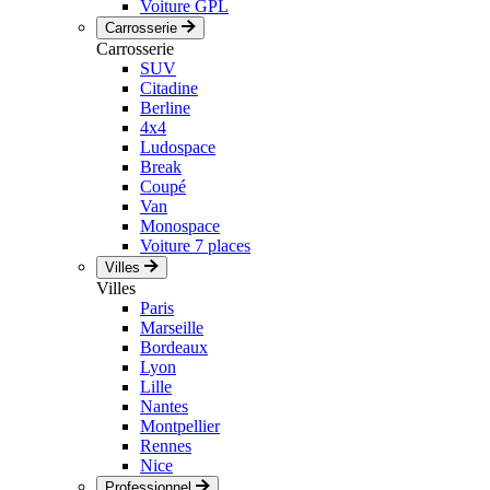
Voiture GPL
Carrosserie
Carrosserie
SUV
Citadine
Berline
4x4
Ludospace
Break
Coupé
Van
Monospace
Voiture 7 places
Villes
Villes
Paris
Marseille
Bordeaux
Lyon
Lille
Nantes
Montpellier
Rennes
Nice
Professionnel