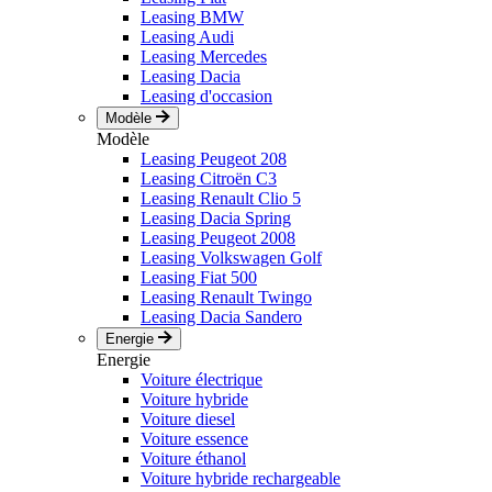
Leasing BMW
Leasing Audi
Leasing Mercedes
Leasing Dacia
Leasing d'occasion
Modèle
Modèle
Leasing Peugeot 208
Leasing Citroën C3
Leasing Renault Clio 5
Leasing Dacia Spring
Leasing Peugeot 2008
Leasing Volkswagen Golf
Leasing Fiat 500
Leasing Renault Twingo
Leasing Dacia Sandero
Energie
Energie
Voiture électrique
Voiture hybride
Voiture diesel
Voiture essence
Voiture éthanol
Voiture hybride rechargeable