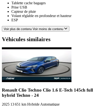
Tablette cache bagages
Prise USB
Capteur de pluie
Volant réglable en profondeur et hauteur
ESP
Clim manuelle
Verrouillage centralisé à distance
Voir plus de contenu
Voir moins de contenu
Banquette AR rabattable
Banquette 1/3-2/3
Véhicules similaires
Lunette AR dégivrante
Température extérieure
Airbag passager déconnectable
Fixations Isofix aux places arrières
Vitres arrière électriques
Témoin de bouclage des ceintures AV
Kit mains-libres Bluetooth
Ouverture des vitres séquentielle
Phares avant LED
Rétroviseurs électriques
Capteur de luminosité
Feux de freinage d'urgence
Renault Clio Techno
Clio 1.6 E-Tech 145ch full
Miroir de courtoisie conducteur
hybrid Techno - 24
Ecran tactile
Répétiteurs de clignotant dans rétro ext
2025
13 651 km
Hybride
Automatique
Assistance de maintien de trajectoire