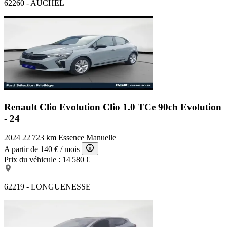
62260 - AUCHEL
Lampes de lecture à l'avant
Radio numérique DAB
Feux de jour à LED
Limiteur de vitesse
Fonction MP3
Bacs de portes arrière
Vitres teintées
Boucliers AV et AR couleur caisse
Commandes du système audio au volant
Système avancé de détection d'obstacles
Rétroviseurs dégivrants
Renault Clio Evolution
Clio 1.0 TCe 90ch Evolution
Arrêt et redémarrage auto. du moteur
- 24
Ecran multifonction couleur
2024
22 723 km
Essence
Manuelle
A partir de
140 €
/ mois
Prix du véhicule :
14 580 €
62219 - LONGUENESSE