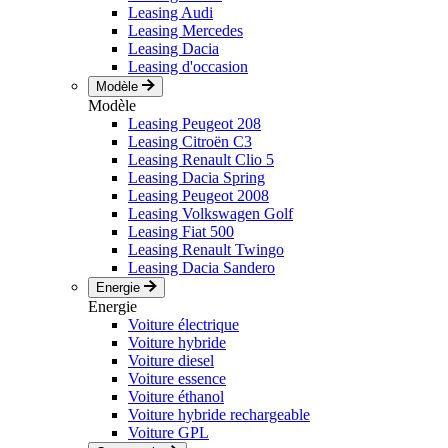
Leasing Audi
Leasing Mercedes
Leasing Dacia
Leasing d'occasion
Modèle
Modèle
Leasing Peugeot 208
Leasing Citroën C3
Leasing Renault Clio 5
Leasing Dacia Spring
Leasing Peugeot 2008
Leasing Volkswagen Golf
Leasing Fiat 500
Leasing Renault Twingo
Leasing Dacia Sandero
Energie
Energie
Voiture électrique
Voiture hybride
Voiture diesel
Voiture essence
Voiture éthanol
Voiture hybride rechargeable
Voiture GPL