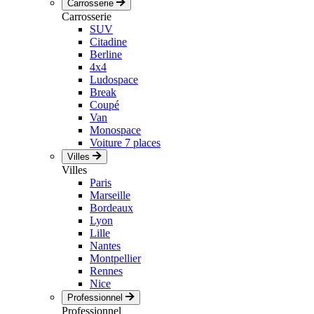
Carrosserie
Carrosserie
SUV
Citadine
Berline
4x4
Ludospace
Break
Coupé
Van
Monospace
Voiture 7 places
Villes
Villes
Paris
Marseille
Bordeaux
Lyon
Lille
Nantes
Montpellier
Rennes
Nice
Professionnel
Professionnel