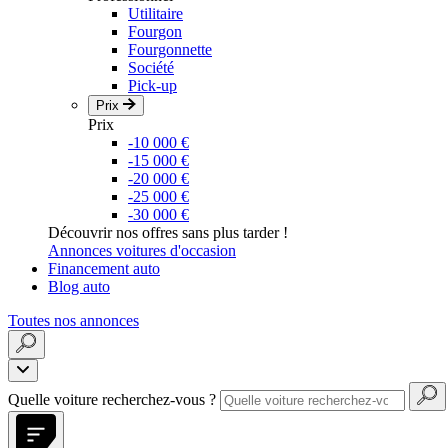
Utilitaire
Fourgon
Fourgonnette
Société
Pick-up
Prix
Prix
-10 000 €
-15 000 €
-20 000 €
-25 000 €
-30 000 €
Découvrir nos offres sans plus tarder !
Annonces voitures d'occasion
Financement auto
Blog auto
Toutes nos annonces
Quelle voiture recherchez-vous ?