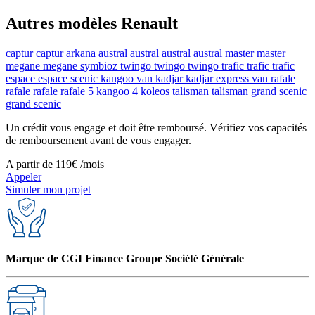
Autres modèles Renault
captur
captur
arkana
austral
austral
austral
austral
master
master
megane
megane
symbioz
twingo
twingo
twingo
trafic
trafic
trafic
espace
espace
scenic
kangoo van
kadjar
kadjar
express van
rafale
rafale
rafale
rafale
5
kangoo
4
koleos
talisman
talisman
grand scenic
grand scenic
Un crédit vous engage et doit être remboursé. Vérifiez vos capacités
de remboursement avant de vous engager.
A partir de
119€
/mois
Appeler
Simuler mon projet
Marque de CGI Finance Groupe Société Générale