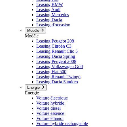
Leasing BMW
Leasing Audi
Leasing Mercedes
Leasing Dacia
Leasing d'occasion
Modèle
Modèle
Leasing Peugeot 208
Leasing Citroën C3
Leasing Renault Clio 5
Leasing Dacia Spring
Leasing Peugeot 2008
Leasing Volkswagen Golf
Leasing Fiat 500
Leasing Renault Twingo
Leasing Dacia Sandero
Energie
Energie
Voiture électrique
Voiture hybride
Voiture diesel
Voiture essence
Voiture éthanol
Voiture hybride rechargeable