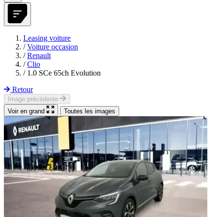
Leasing voiture
/
Voiture occasion
/
Renault
/
Clio
/
1.0 SCe 65ch Evolution
Retour
Image précédente
Voir en grand
Toutes les images