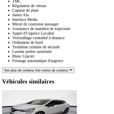
TMC
Régulateur de vitesse
Capteur de pluie
Jantes Alu
Interface Media
Miroir de courtoisie passager
Assistance de maintien de trajectoire
Appel d'Urgence Localisé
Verrouillage centralisé à distance
Ordinateur de bord
Troisième ceinture de sécurité
Lunette arrière surteintée
Blanc Glacier
Freinage automatique d'urgence
Capteur de luminosité
Feux arrière à LED
Voir plus de contenu
Voir moins de contenu
Gris Titanium
Prise 12V
Véhicules similaires
Fixation Isofix siège passager avant
Airbag conducteur
Phares avant LED
Rétroviseurs dégivrants
EBD
Limiteur de vitesse
Ecran multifonction couleur