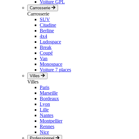
Voiture GPL
Carrosserie
Carrosserie
SUV
Citadine
Berline
4x4
Ludospace
Break
Coupé
Van
Monospace
Voiture 7 places
Villes
Villes
Paris
Marseille
Bordeaux
Lyon
Lille
Nantes
Montpellier
Rennes
Nice
Professionnel