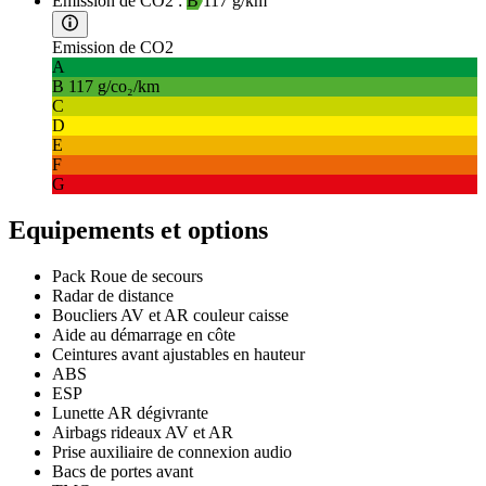
Emission de CO2 :
B
117 g/km
Emission de CO2
A
B
117 g/co₂/km
C
D
E
F
G
Equipements et options
Pack Roue de secours
Radar de distance
Boucliers AV et AR couleur caisse
Aide au démarrage en côte
Ceintures avant ajustables en hauteur
ABS
ESP
Lunette AR dégivrante
Airbags rideaux AV et AR
Prise auxiliaire de connexion audio
Bacs de portes avant