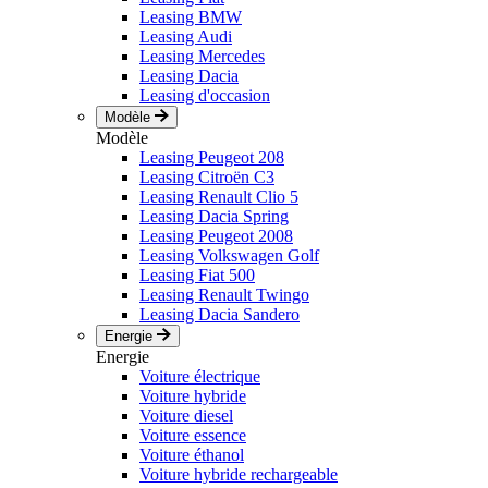
Leasing BMW
Leasing Audi
Leasing Mercedes
Leasing Dacia
Leasing d'occasion
Modèle
Modèle
Leasing Peugeot 208
Leasing Citroën C3
Leasing Renault Clio 5
Leasing Dacia Spring
Leasing Peugeot 2008
Leasing Volkswagen Golf
Leasing Fiat 500
Leasing Renault Twingo
Leasing Dacia Sandero
Energie
Energie
Voiture électrique
Voiture hybride
Voiture diesel
Voiture essence
Voiture éthanol
Voiture hybride rechargeable