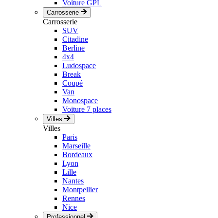
Voiture GPL
Carrosserie
Carrosserie
SUV
Citadine
Berline
4x4
Ludospace
Break
Coupé
Van
Monospace
Voiture 7 places
Villes
Villes
Paris
Marseille
Bordeaux
Lyon
Lille
Nantes
Montpellier
Rennes
Nice
Professionnel