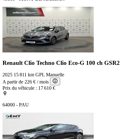
Renault Clio Techno
Clio Eco-G 100 ch GSR2
2025
15 811 km
GPL
Manuelle
A partir de
226 €
/ mois
Prix du véhicule :
17 610 €
64000 - PAU