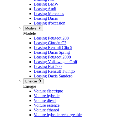
Leasing BMW
Leasing Audi
Leasing Mercedes
Leasing Dacia
Leasing d'occasion
Modèle
Modèle
Leasing Peugeot 208
Leasing Citroën C3
Leasing Renault Clio 5
Leasing Dacia Spring
Leasing Peugeot 2008
Leasing Volkswagen Golf
Leasing Fiat 500
Leasing Renault Twingo
Leasing Dacia Sandero
Energie
Energie
Voiture électrique
Voiture hybride
Voiture diesel
Voiture essence
Voiture éthanol
Voiture hybride rechargeable