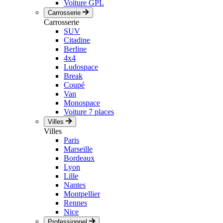
Voiture GPL
Carrosserie
Carrosserie
SUV
Citadine
Berline
4x4
Ludospace
Break
Coupé
Van
Monospace
Voiture 7 places
Villes
Villes
Paris
Marseille
Bordeaux
Lyon
Lille
Nantes
Montpellier
Rennes
Nice
Professionnel