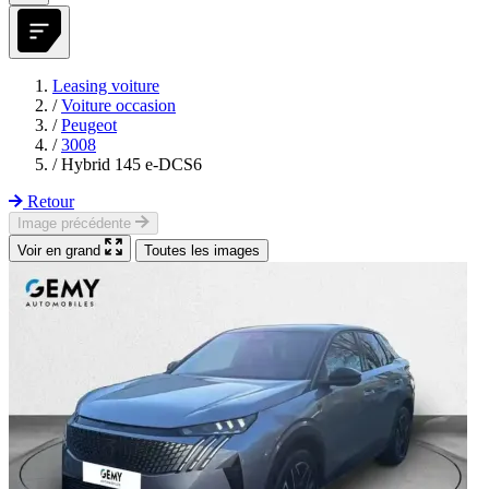
Leasing voiture
/
Voiture occasion
/
Peugeot
/
3008
/
Hybrid 145 e-DCS6
Retour
Image précédente
Voir en grand
Toutes les images