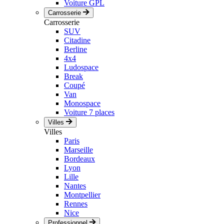
Voiture GPL
Carrosserie
Carrosserie
SUV
Citadine
Berline
4x4
Ludospace
Break
Coupé
Van
Monospace
Voiture 7 places
Villes
Villes
Paris
Marseille
Bordeaux
Lyon
Lille
Nantes
Montpellier
Rennes
Nice
Professionnel