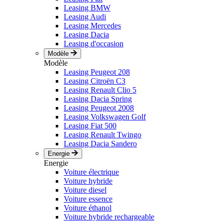
Leasing BMW
Leasing Audi
Leasing Mercedes
Leasing Dacia
Leasing d'occasion
Modèle
Modèle
Leasing Peugeot 208
Leasing Citroën C3
Leasing Renault Clio 5
Leasing Dacia Spring
Leasing Peugeot 2008
Leasing Volkswagen Golf
Leasing Fiat 500
Leasing Renault Twingo
Leasing Dacia Sandero
Energie
Energie
Voiture électrique
Voiture hybride
Voiture diesel
Voiture essence
Voiture éthanol
Voiture hybride rechargeable