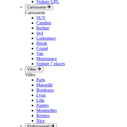
Voiture GPL
Carrosserie
Carrosserie
SUV
Citadine
Berline
4x4
Ludospace
Break
Coupé
Van
Monospace
Voiture 7 places
Villes
Villes
Paris
Marseille
Bordeaux
Lyon
Lille
Nantes
Montpellier
Rennes
Nice
Professionnel