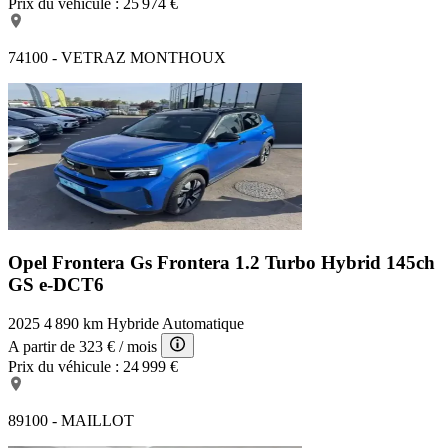
Prix du véhicule :
25 974 €
74100 - VETRAZ MONTHOUX
Opel Frontera Gs
Frontera 1.2 Turbo Hybrid 145ch
GS e-DCT6
2025
4 890 km
Hybride
Automatique
A partir de
323 €
/ mois
Prix du véhicule :
24 999 €
89100 - MAILLOT