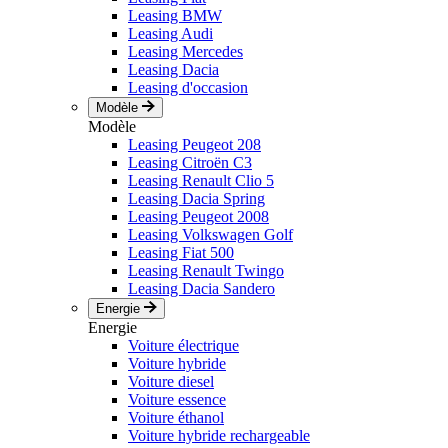
Leasing BMW
Leasing Audi
Leasing Mercedes
Leasing Dacia
Leasing d'occasion
Modèle
Modèle
Leasing Peugeot 208
Leasing Citroën C3
Leasing Renault Clio 5
Leasing Dacia Spring
Leasing Peugeot 2008
Leasing Volkswagen Golf
Leasing Fiat 500
Leasing Renault Twingo
Leasing Dacia Sandero
Energie
Energie
Voiture électrique
Voiture hybride
Voiture diesel
Voiture essence
Voiture éthanol
Voiture hybride rechargeable