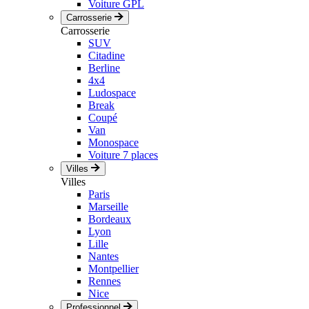
Voiture GPL
Carrosserie
Carrosserie
SUV
Citadine
Berline
4x4
Ludospace
Break
Coupé
Van
Monospace
Voiture 7 places
Villes
Villes
Paris
Marseille
Bordeaux
Lyon
Lille
Nantes
Montpellier
Rennes
Nice
Professionnel