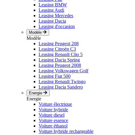
Leasing BMW
Leasing Audi
Leasing Mercedes
Leasing Dacia
Leasing d'occasion
Modèle
Modèle
Leasing Peugeot 208
Leasing Citroën C3
Leasing Renault Clio 5
Leasing Dacia Spring
Leasing Peugeot 2008
Leasing Volkswagen Golf
Leasing Fiat 500
Leasing Renault Twingo
Leasing Dacia Sandero
Energie
Energie
Voiture électrique
Voiture hybride
Voiture diesel
Voiture essence
Voiture éthanol
Voiture hybride rechargeable