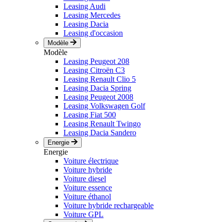
Leasing Audi
Leasing Mercedes
Leasing Dacia
Leasing d'occasion
Modèle
Modèle
Leasing Peugeot 208
Leasing Citroën C3
Leasing Renault Clio 5
Leasing Dacia Spring
Leasing Peugeot 2008
Leasing Volkswagen Golf
Leasing Fiat 500
Leasing Renault Twingo
Leasing Dacia Sandero
Energie
Energie
Voiture électrique
Voiture hybride
Voiture diesel
Voiture essence
Voiture éthanol
Voiture hybride rechargeable
Voiture GPL