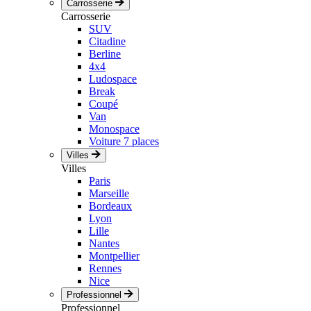
Carrosserie
Carrosserie
SUV
Citadine
Berline
4x4
Ludospace
Break
Coupé
Van
Monospace
Voiture 7 places
Villes
Villes
Paris
Marseille
Bordeaux
Lyon
Lille
Nantes
Montpellier
Rennes
Nice
Professionnel
Professionnel