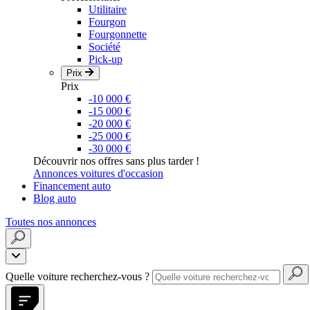
Utilitaire
Fourgon
Fourgonnette
Société
Pick-up
Prix
Prix
-10 000 €
-15 000 €
-20 000 €
-25 000 €
-30 000 €
Découvrir nos offres sans plus tarder !
Annonces voitures d'occasion
Financement auto
Blog auto
Toutes nos annonces
Quelle voiture recherchez-vous ?