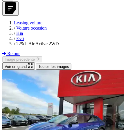
Leasing voiture
/
Voiture occasion
/
Kia
/
Ev6
/
229ch Air Active 2WD
Retour
Image précédente
Voir en grand
Toutes les images