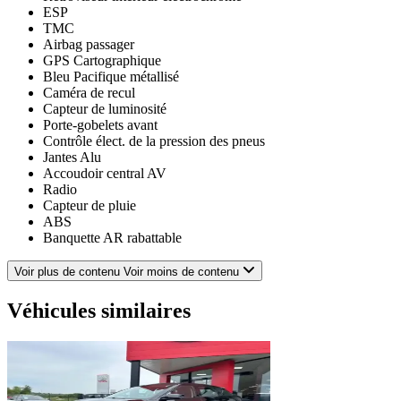
ESP
TMC
Airbag passager
GPS Cartographique
Bleu Pacifique métallisé
Caméra de recul
Capteur de luminosité
Porte-gobelets avant
Contrôle élect. de la pression des pneus
Jantes Alu
Accoudoir central AV
Radio
Capteur de pluie
ABS
Banquette AR rabattable
Porte-gobelets arrière
Verrouillage centralisé des portes
Voir plus de contenu
Voir moins de contenu
Poignées ton carrosserie
Kit mains-libres Bluetooth
Véhicules similaires
Airbag conducteur
Plancher de coffre mobile
Becquet arrière
Miroir de courtoisie passager éclairé
Feux de jour à LED
6 Haut parleurs