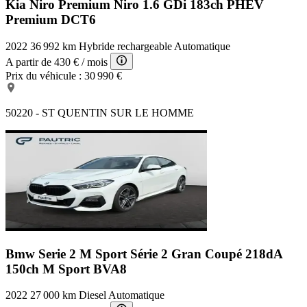
Kia Niro Premium
Niro 1.6 GDi 183ch PHEV
Appel d'Urgence Localisé
Premium DCT6
Verrouillage centralisé à distance
Démarrage sans clé
2022
36 992 km
Hybride rechargeable
Automatique
Radar de stationnement AR
Prise 12V
A partir de
430 €
/ mois
Volant réglable en profondeur et hauteur
Prix du véhicule :
30 990 €
Reconnaissance panneaux de signalisation
Airbags latéraux avant
Interface Media
50220 - ST QUENTIN SUR LE HOMME
Régulateur de vitesse adaptatif
Accoudoir central AR avec trappe à skis
Température extérieure
Siège cond. avec réglage lombaire électr
Bacs de portes avant
Ouverture des vitres séquentielle
Accoudoir arrière
Système d'accès sans clé
Bacs de portes arrière
Fonction MP3
Fixations Isofix aux places arrières
Bmw Serie 2 M Sport
Série 2 Gran Coupé 218dA
Rétroviseurs rabattables électriquement
150ch M Sport BVA8
Services connectés
Appui-tête conducteur réglable hauteur
2022
27 000 km
Diesel
Automatique
Miroir de courtoisie conducteur éclairé