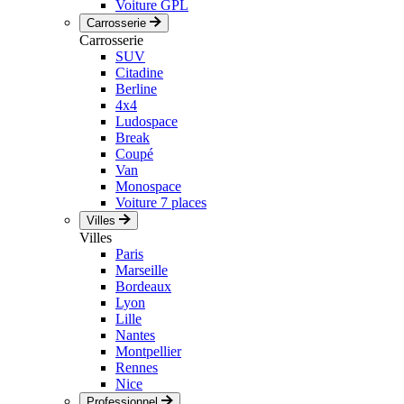
Voiture GPL
Carrosserie
Carrosserie
SUV
Citadine
Berline
4x4
Ludospace
Break
Coupé
Van
Monospace
Voiture 7 places
Villes
Villes
Paris
Marseille
Bordeaux
Lyon
Lille
Nantes
Montpellier
Rennes
Nice
Professionnel