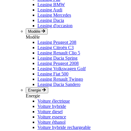
Leasing BMW
Leasing Audi
Leasing Mercedes
Leasing Dacia
Leasing d'occasion
Modèle
Modèle
Leasing Peugeot 208
Leasing Citroën C3
Leasing Renault Clio 5
Leasing Dacia Spring
Leasing Peugeot 2008
Leasing Volkswagen Golf
Leasing Fiat 500
Leasing Renault Twingo
Leasing Dacia Sandero
Energie
Energie
Voiture électrique
Voiture hybride
Voiture diesel
Voiture essence
Voiture éthanol
Voiture hybride rechargeable