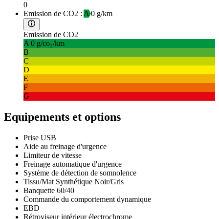
0
Emission de CO2 :
A
0 g/km
Emission de CO2
A
0 g/co₂/km
B
C
D
E
F
G
Equipements et options
Prise USB
Aide au freinage d'urgence
Limiteur de vitesse
Freinage automatique d'urgence
Système de détection de somnolence
Tissu/Mat Synthétique Noir/Gris
Banquette 60/40
Commande du comportement dynamique
EBD
Rétroviseur intérieur électrochrome