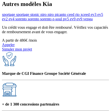
Autres modèles Kia
sportage
sportage
stonic
niro
niro
picanto
ceed
rio
xceed
ev3
ev5
ev2
ev4
sorento
sorento
sorento
e-soul
pv5
ev9
ev9
venga
Un crédit vous engage et doit être remboursé. Vérifiez vos capacités
de remboursement avant de vous engager.
A partir de
486€
/mois
Appeler
Simuler mon projet
Marque de CGI Finance Groupe Société Générale
+ de 1 300 concessions partenaires