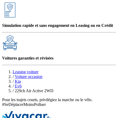
Simulation rapide et sans engagement en Leasing ou en Crédit
Voitures garanties et révisées
Leasing voiture
/
Voiture occasion
/
Kia
/
Ev6
/
229ch Air Active 2WD
Pour les trajets courts, privilégiez la marche ou le vélo.
#SeDéplacerMoinsPolluer