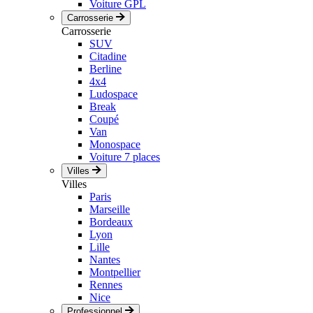
Voiture GPL
Carrosserie
Carrosserie
SUV
Citadine
Berline
4x4
Ludospace
Break
Coupé
Van
Monospace
Voiture 7 places
Villes
Villes
Paris
Marseille
Bordeaux
Lyon
Lille
Nantes
Montpellier
Rennes
Nice
Professionnel