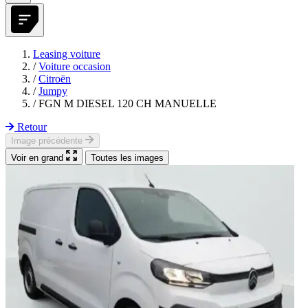
Leasing voiture
/
Voiture occasion
/
Citroën
/
Jumpy
/
FGN M DIESEL 120 CH MANUELLE
Retour
Image précédente
Voir en grand
Toutes les images