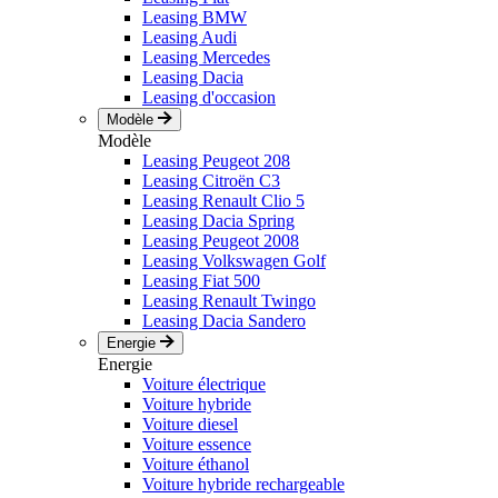
Leasing BMW
Leasing Audi
Leasing Mercedes
Leasing Dacia
Leasing d'occasion
Modèle
Modèle
Leasing Peugeot 208
Leasing Citroën C3
Leasing Renault Clio 5
Leasing Dacia Spring
Leasing Peugeot 2008
Leasing Volkswagen Golf
Leasing Fiat 500
Leasing Renault Twingo
Leasing Dacia Sandero
Energie
Energie
Voiture électrique
Voiture hybride
Voiture diesel
Voiture essence
Voiture éthanol
Voiture hybride rechargeable