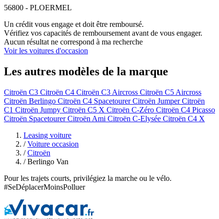
56800 - PLOERMEL
Un crédit vous engage et doit être remboursé.
Vérifiez vos capacités de remboursement avant de vous engager.
Aucun résultat ne correspond à ma recherche
Voir les voitures d'occasion
Les autres modèles de la marque
Citroën C3
Citroën C4
Citroën C3 Aircross
Citroën C5 Aircross
Citroën Berlingo
Citroën C4 Spacetourer
Citroën Jumper
Citroën
C1
Citroën Jumpy
Citroën C5 X
Citroën C-Zéro
Citroën C4 Picasso
Citroën Spacetourer
Citroën Ami
Citroën C-Elysée
Citroën C4 X
Leasing voiture
/
Voiture occasion
/
Citroën
/
Berlingo Van
Pour les trajets courts, privilégiez la marche ou le vélo.
#SeDéplacerMoinsPolluer