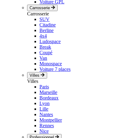
Voiture GPL
Carrosserie
Carrosserie
SUV
Citadine
Berline
4x4
Ludospace
Break
Coupé
Van
Monospace
Voiture 7 places
Villes
Villes
Paris
Marseille
Bordeaux
Lyon
Lille
Nantes
Montpellier
Rennes
Nice
Professionnel