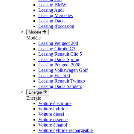
Leasing BMW
Leasing Audi
Leasing Mercedes
Leasing Dacia
Leasing d'occasion
Modèle
Modèle
Leasing Peugeot 208
Leasing Citroën C3
Leasing Renault Clio 5
Leasing Dacia Spring
Leasing Peugeot 2008
Leasing Volkswagen Golf
Leasing Fiat 500
Leasing Renault Twingo
Leasing Dacia Sandero
Energie
Energie
Voiture électrique
Voiture hybride
Voiture diesel
Voiture essence
Voiture éthanol
Voiture hybride rechargeable