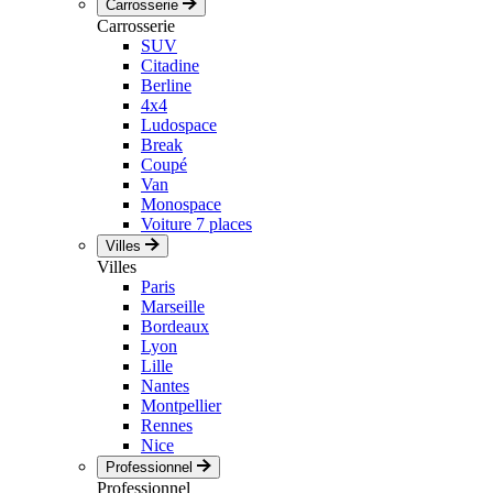
Carrosserie
Carrosserie
SUV
Citadine
Berline
4x4
Ludospace
Break
Coupé
Van
Monospace
Voiture 7 places
Villes
Villes
Paris
Marseille
Bordeaux
Lyon
Lille
Nantes
Montpellier
Rennes
Nice
Professionnel
Professionnel