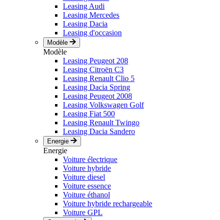
Leasing Audi
Leasing Mercedes
Leasing Dacia
Leasing d'occasion
Modèle
Modèle
Leasing Peugeot 208
Leasing Citroën C3
Leasing Renault Clio 5
Leasing Dacia Spring
Leasing Peugeot 2008
Leasing Volkswagen Golf
Leasing Fiat 500
Leasing Renault Twingo
Leasing Dacia Sandero
Energie
Energie
Voiture électrique
Voiture hybride
Voiture diesel
Voiture essence
Voiture éthanol
Voiture hybride rechargeable
Voiture GPL