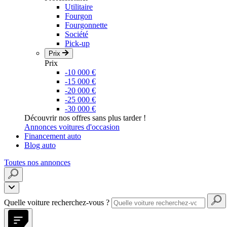
Utilitaire
Fourgon
Fourgonnette
Société
Pick-up
Prix
Prix
-10 000 €
-15 000 €
-20 000 €
-25 000 €
-30 000 €
Découvrir nos offres sans plus tarder !
Annonces voitures d'occasion
Financement auto
Blog auto
Toutes nos annonces
Quelle voiture recherchez-vous ?