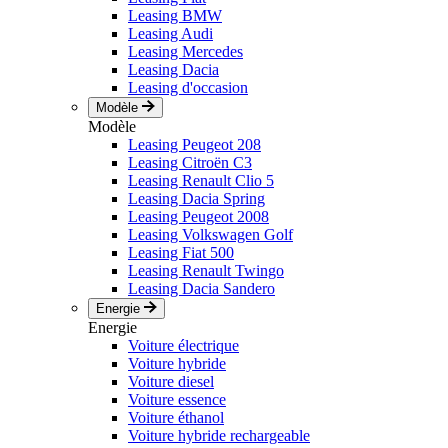
Leasing BMW
Leasing Audi
Leasing Mercedes
Leasing Dacia
Leasing d'occasion
Modèle
Modèle
Leasing Peugeot 208
Leasing Citroën C3
Leasing Renault Clio 5
Leasing Dacia Spring
Leasing Peugeot 2008
Leasing Volkswagen Golf
Leasing Fiat 500
Leasing Renault Twingo
Leasing Dacia Sandero
Energie
Energie
Voiture électrique
Voiture hybride
Voiture diesel
Voiture essence
Voiture éthanol
Voiture hybride rechargeable