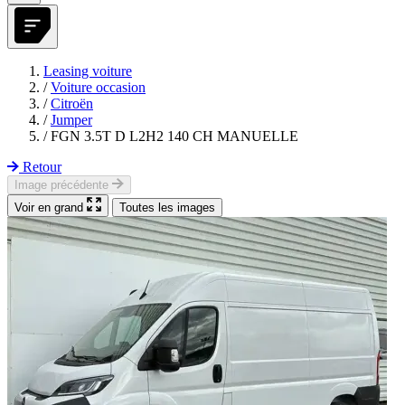
Leasing voiture
/
Voiture occasion
/
Citroën
/
Jumper
/
FGN 3.5T D L2H2 140 CH MANUELLE
Retour
Image précédente
Voir en grand
Toutes les images