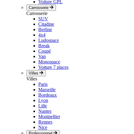
Voiture GPL
Carrosserie
Carrosserie
SUV
Citadine
Berline
4x4
Ludospace
Break
Coupé
Van
Monospace
Voiture 7 places
Villes
Villes
Paris
Marseille
Bordeaux
Lyon
Lille
Nantes
Montpellier
Rennes
Nice
Professionnel