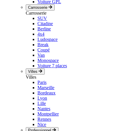
Voiture GPL
Carrosserie
Carrosserie
SUV
Citadine
Berline
4x4
Ludospace
Break
Coupé
Van
Monospace
Voiture 7 places
Villes
Villes
Paris
Marseille
Bordeaux
Lyon
Lille
Nantes
Montpellier
Rennes
Nice
Professionnel