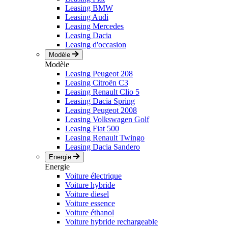
Leasing BMW
Leasing Audi
Leasing Mercedes
Leasing Dacia
Leasing d'occasion
Modèle
Modèle
Leasing Peugeot 208
Leasing Citroën C3
Leasing Renault Clio 5
Leasing Dacia Spring
Leasing Peugeot 2008
Leasing Volkswagen Golf
Leasing Fiat 500
Leasing Renault Twingo
Leasing Dacia Sandero
Energie
Energie
Voiture électrique
Voiture hybride
Voiture diesel
Voiture essence
Voiture éthanol
Voiture hybride rechargeable