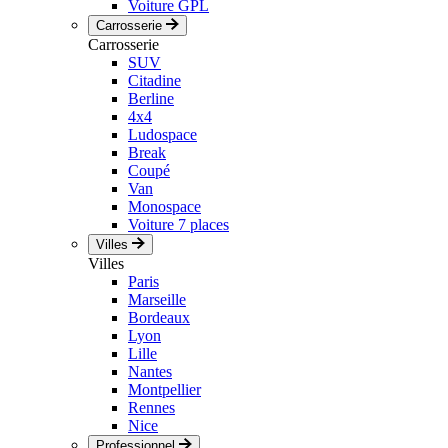
Voiture GPL
Carrosserie
Carrosserie
SUV
Citadine
Berline
4x4
Ludospace
Break
Coupé
Van
Monospace
Voiture 7 places
Villes
Villes
Paris
Marseille
Bordeaux
Lyon
Lille
Nantes
Montpellier
Rennes
Nice
Professionnel