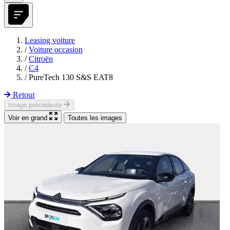
Leasing voiture
/
Voiture occasion
/
Citroën
/
C4
/
PureTech 130 S&S EAT8
Retour
Image précédente
Voir en grand
Toutes les images