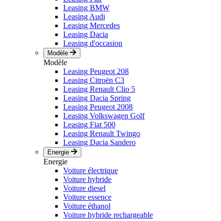
Leasing BMW
Leasing Audi
Leasing Mercedes
Leasing Dacia
Leasing d'occasion
Modèle
Modèle
Leasing Peugeot 208
Leasing Citroën C3
Leasing Renault Clio 5
Leasing Dacia Spring
Leasing Peugeot 2008
Leasing Volkswagen Golf
Leasing Fiat 500
Leasing Renault Twingo
Leasing Dacia Sandero
Energie
Energie
Voiture électrique
Voiture hybride
Voiture diesel
Voiture essence
Voiture éthanol
Voiture hybride rechargeable