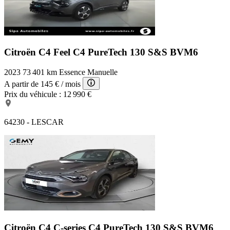
Citroën C4 Feel
C4 PureTech 130 S&S BVM6
2023
73 401 km
Essence
Manuelle
A partir de
145 €
/ mois
Prix du véhicule :
12 990 €
64230 - LESCAR
Citroën C4 C-series
C4 PureTech 130 S&S BVM6