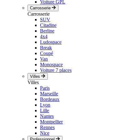
Voiture GPL
Carrosserie
Carrosserie
SUV
Citadine
Berline
4x4
Ludospace
Break
Coupé
Van
Monospace
Voiture 7 places
Villes
Villes
Paris
Marseille
Bordeaux
Lyon
Lille
Nantes
Montpellier
Rennes
Nice
Professionnel