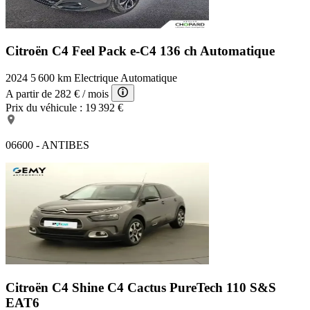
Citroën C4 Feel Pack
e-C4 136 ch Automatique
2024
5 600 km
Electrique
Automatique
A partir de
282 €
/ mois
Prix du véhicule :
19 392 €
06600 - ANTIBES
Citroën C4 Shine
C4 Cactus PureTech 110 S&S
EAT6