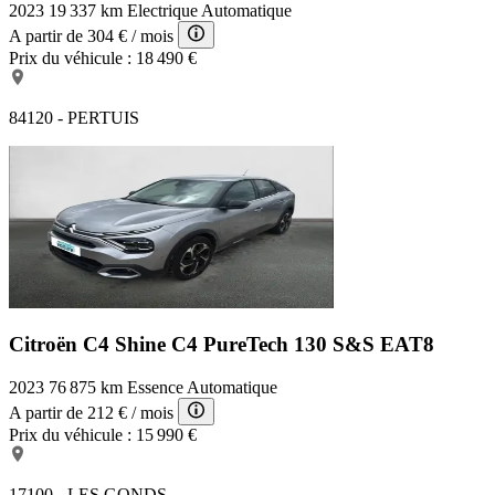
2023
19 337 km
Electrique
Automatique
A partir de
304 €
/ mois
Prix du véhicule :
18 490 €
84120 - PERTUIS
Citroën C4 Shine
C4 PureTech 130 S&S EAT8
2023
76 875 km
Essence
Automatique
A partir de
212 €
/ mois
Prix du véhicule :
15 990 €
17100 - LES GONDS