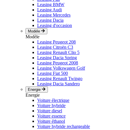
Leasing BMW
Leasing Audi
Leasing Mercedes
Leasing Dacia
Leasing d'occasion
Modèle
Modèle
Leasing Peugeot 208
Leasing Citroën C3
Leasing Renault Clio 5
Leasing Dacia Spring
Leasing Peugeot 2008
Leasing Volkswagen Golf
Leasing Fiat 500
Leasing Renault Twingo
Leasing Dacia Sandero
Energie
Energie
Voiture électrique
Voiture hybride
Voiture diesel
Voiture essence
Voiture éthanol
Voiture hybride rechargeable