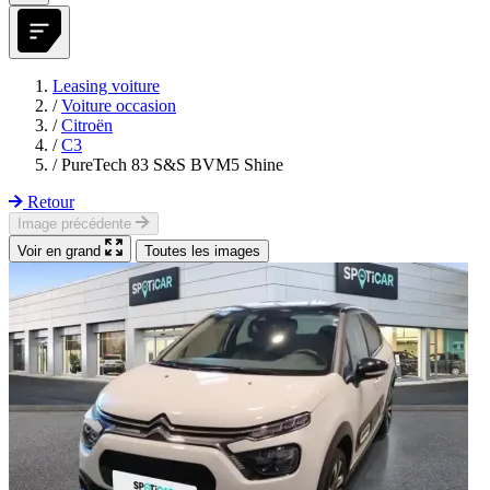
Leasing voiture
/
Voiture occasion
/
Citroën
/
C3
/
PureTech 83 S&S BVM5 Shine
Retour
Image précédente
Voir en grand
Toutes les images