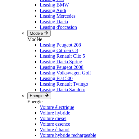
Leasing BMW
Leasing Audi
Leasing Mercedes
Leasing Dacia
Leasing d'occasion
Modèle
Modèle
Leasing Peugeot 208
Leasing Citroën C3
Leasing Renault Clio 5
Leasing Dacia Spring
Leasing Peugeot 2008
Leasing Volkswagen Golf
Leasing Fiat 500
Leasing Renault Twingo
Leasing Dacia Sandero
Energie
Energie
Voiture électrique
Voiture hybride
Voiture diesel
Voiture essence
Voiture éthanol
Voiture hybride rechargeable