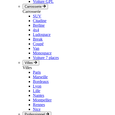
Voiture GPL
Carrosserie
Carrosserie
SUV
Citadine
Berline
4x4
Ludospace
Break
Coupé
Van
Monospace
Voiture 7 places
Villes
Villes
Paris
Marseille
Bordeaux
Lyon
Lille
Nantes
Montpellier
Rennes
Nice
Professionnel