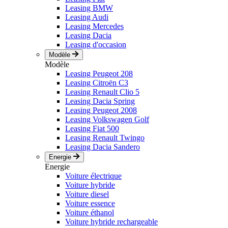
Leasing BMW
Leasing Audi
Leasing Mercedes
Leasing Dacia
Leasing d'occasion
Modèle
Modèle
Leasing Peugeot 208
Leasing Citroën C3
Leasing Renault Clio 5
Leasing Dacia Spring
Leasing Peugeot 2008
Leasing Volkswagen Golf
Leasing Fiat 500
Leasing Renault Twingo
Leasing Dacia Sandero
Energie
Energie
Voiture électrique
Voiture hybride
Voiture diesel
Voiture essence
Voiture éthanol
Voiture hybride rechargeable