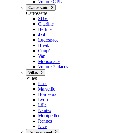
Voiture GPL
Carrosserie
Carrosserie
SUV
Citadine
Berline
4x4
Ludospace
Break
Coupé
Van
Monospace
Voiture 7 places
Villes
Villes
Paris
Marseille
Bordeaux
Lyon
Lille
Nantes
Montpellier
Rennes
Nice
Professionnel