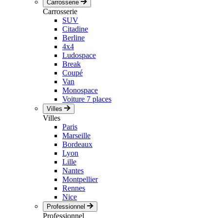
Carrosserie
Carrosserie
SUV
Citadine
Berline
4x4
Ludospace
Break
Coupé
Van
Monospace
Voiture 7 places
Villes
Villes
Paris
Marseille
Bordeaux
Lyon
Lille
Nantes
Montpellier
Rennes
Nice
Professionnel
Professionnel