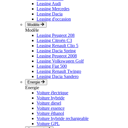
Leasing Audi
Leasing Mercedes
Leasing Dacia
Leasing d'occasion
Modèle
Modèle
Leasing Peugeot 208
Leasing Citroën C3
Leasing Renault Clio 5
Leasing Dacia Spring
Leasing Peugeot 2008
Leasing Volkswagen Golf
Leasing Fiat 500
Leasing Renault Twingo
Leasing Dacia Sandero
Energie
Energie
Voiture électrique
Voiture hybride
Voiture diesel
Voiture essence
Voiture éthanol
Voiture hybride rechargeable
Voiture GPL