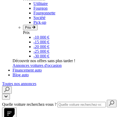
Utilitaire
Fourgon
Fourgonnette
Société
Pick-up
Prix
Prix
-10 000 €
-15 000 €
-20 000 €
-25 000 €
-30 000 €
Découvrir nos offres sans plus tarder !
Annonces voitures d'occasion
Financement auto
Blog auto
Toutes nos annonces
Quelle voiture recherchez-vous ?