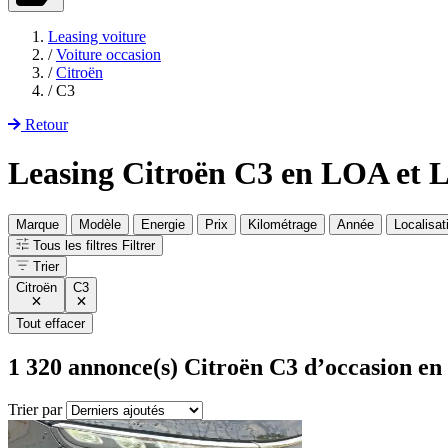
Leasing voiture
/
Voiture occasion
/
Citroën
/
C3
Retour
Leasing Citroën C3 en LOA et
Marque
Modèle
Energie
Prix
Kilométrage
Année
Localisat
Tous les filtres
Filtrer
Trier
Citroën
C3
Tout effacer
1 320
annonce(s) Citroën C3 d’occasion en
Trier par