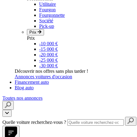
Utilitaire
Fourgon
Fourgonnette
Société
Pick-up
Prix
Prix
-10 000 €
-15 000 €
-20 000 €
-25 000 €
-30 000 €
Découvrir nos offres sans plus tarder !
Annonces voitures d'occasion
Financement auto
Blog auto
Toutes nos annonces
Quelle voiture recherchez-vous ?