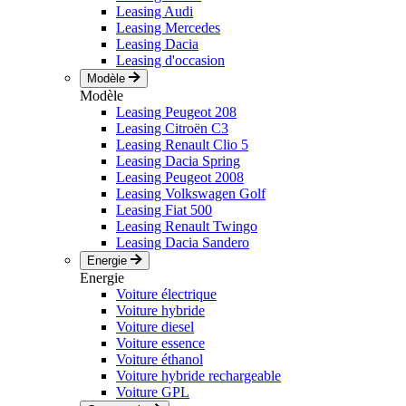
Leasing Audi
Leasing Mercedes
Leasing Dacia
Leasing d'occasion
Modèle
Modèle
Leasing Peugeot 208
Leasing Citroën C3
Leasing Renault Clio 5
Leasing Dacia Spring
Leasing Peugeot 2008
Leasing Volkswagen Golf
Leasing Fiat 500
Leasing Renault Twingo
Leasing Dacia Sandero
Energie
Energie
Voiture électrique
Voiture hybride
Voiture diesel
Voiture essence
Voiture éthanol
Voiture hybride rechargeable
Voiture GPL