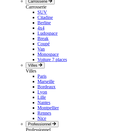
Carrosserie
Carrosserie
SUV
Citadine
Berline
4x4
Ludospace
Break
Coupé
Van
Monospace
Voiture 7 places
Villes
Villes
Paris
Marseille
Bordeaux
Lyon
Lille
Nantes
Montpellier
Rennes
Nice
Professionnel
Professionnel