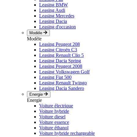
Leasing BMW
Leasing Audi
Leasing Mercedes
Leasing Dacia
Leasing d'occasion
Modèle
Modèle
Leasing Peugeot 208
Leasing Citroën C3
Leasing Renault Clio 5
Leasing Dacia Spring
Leasing Peugeot 2008
Leasing Volkswagen Golf
Leasing Fiat 500
Leasing Renault Twingo
Leasing Dacia Sandero
Energie
Energie
Voiture électrique
Voiture hybride
Voiture diesel
Voiture essence
Voiture éthanol
Voiture hybride rechargeable