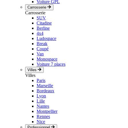
Voiture GPL
Carrosserie
Carrosserie
SUV
Citadine
Berline
4x4
Ludospace
Break
Coupé
Van
Monospace
Voiture 7 places
Villes
Villes
Paris
Marseille
Bordeaux
Lyon
Lille
Nantes
Montpellier
Rennes
Nice
Professionnel