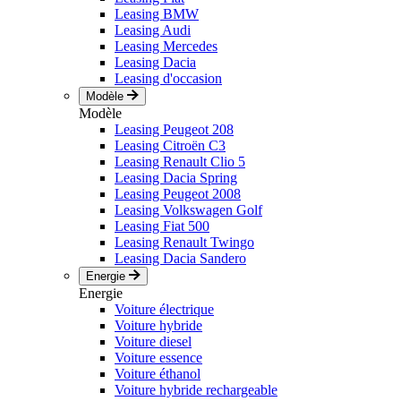
Leasing BMW
Leasing Audi
Leasing Mercedes
Leasing Dacia
Leasing d'occasion
Modèle
Modèle
Leasing Peugeot 208
Leasing Citroën C3
Leasing Renault Clio 5
Leasing Dacia Spring
Leasing Peugeot 2008
Leasing Volkswagen Golf
Leasing Fiat 500
Leasing Renault Twingo
Leasing Dacia Sandero
Energie
Energie
Voiture électrique
Voiture hybride
Voiture diesel
Voiture essence
Voiture éthanol
Voiture hybride rechargeable