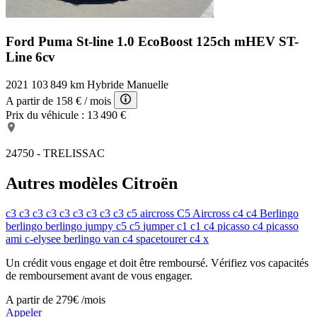
Ford Puma St-line
1.0 EcoBoost 125ch mHEV ST-
Line 6cv
2021
103 849 km
Hybride
Manuelle
A partir de
158 €
/ mois
Prix du véhicule :
13 490 €
24750 - TRELISSAC
Autres modèles Citroën
c3
c3
c3
c3
c3
c3
c3
c3
c3
c5 aircross
C5 Aircross
c4
c4
Berlingo
berlingo
berlingo
jumpy
c5
c5
jumper
c1
c1
c4 picasso
c4 picasso
ami
c-elysee
berlingo van
c4 spacetourer
c4 x
Un crédit vous engage et doit être remboursé. Vérifiez vos capacités
de remboursement avant de vous engager.
A partir de
279€
/mois
Appeler