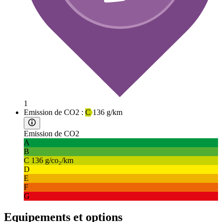
1
Emission de CO2 :
C
136 g/km
Emission de CO2
A
B
C
136 g/co₂/km
D
E
F
G
Equipements et options