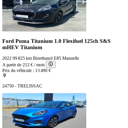
Tissu Mica Grey
Capteur de pluie
Lunette arrière surteintée
Services connectés
Commandes vocales
Aide au freinage d'urgence
Airbags latéraux avant
Kit mains-libres Bluetooth
Ford Puma Titanium
1.0 Flexifuel 125ch S&S
mHEV Titanium
2022
99 825 km
Bioethanol E85
Manuelle
A partir de
212 €
/ mois
Prix du véhicule :
13 490 €
24750 - TRELISSAC