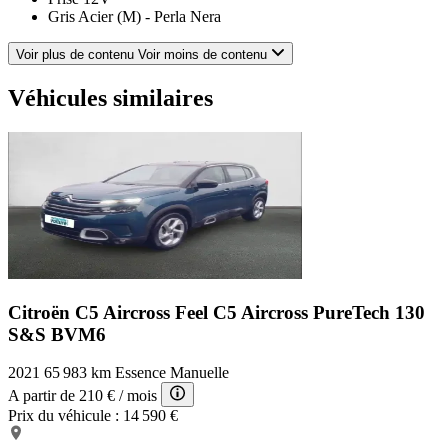
Gris Acier (M) - Perla Nera
Démarrage sans clé
Fonction MP3
Voir plus de contenu
Voir moins de contenu
Vitres arrière électriques
Airbag passager déconnectable
Véhicules similaires
Lampes de lecture à l'avant
Ecran tactile
Airbag passager
Rétroviseurs électriques
Banquette 1/3-2/3
Témoin de bouclage des ceintures AV
Système de prévention des collisions
Rétroviseurs dégivrants
Lunette arrière teintée
Radar de stationnement AR
Verrouillage centralisé à distance
Feux de jour à LED
Citroën C5 Aircross Feel
C5 Aircross PureTech 130
Système de détection de somnolence
S&S BVM6
Phares antibrouillard
Fixations Isofix aux places arrières
2021
65 983 km
Essence
Manuelle
Verrouillage centralisé des portes
ABS
A partir de
210 €
/ mois
Rétroviseurs rabattables électriquement
Prix du véhicule :
14 590 €
Ecran multifonction couleur