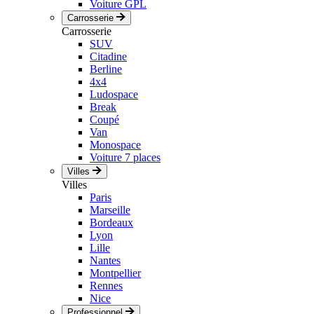
Voiture GPL
Carrosserie
Carrosserie
SUV
Citadine
Berline
4x4
Ludospace
Break
Coupé
Van
Monospace
Voiture 7 places
Villes
Villes
Paris
Marseille
Bordeaux
Lyon
Lille
Nantes
Montpellier
Rennes
Nice
Professionnel