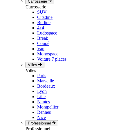
Carrosserie
Carrosserie
SUV
Citadine
Berline
4x4
Ludospace
Break
Coupé
Van
Monospace
Voiture 7 places
Villes
Villes
Paris
Marseille
Bordeaux
Lyon
Lille
Nantes
Montpellier
Rennes
Nice
Professionnel
Professionnel