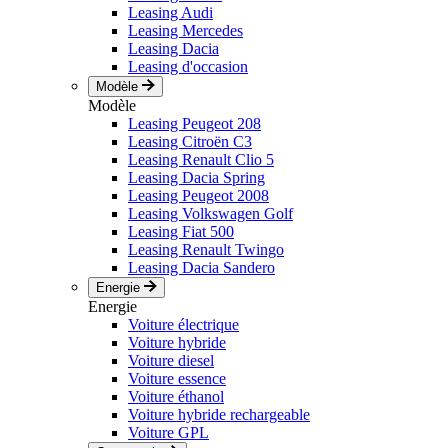
Leasing Audi
Leasing Mercedes
Leasing Dacia
Leasing d'occasion
Modèle
Modèle
Leasing Peugeot 208
Leasing Citroën C3
Leasing Renault Clio 5
Leasing Dacia Spring
Leasing Peugeot 2008
Leasing Volkswagen Golf
Leasing Fiat 500
Leasing Renault Twingo
Leasing Dacia Sandero
Energie
Energie
Voiture électrique
Voiture hybride
Voiture diesel
Voiture essence
Voiture éthanol
Voiture hybride rechargeable
Voiture GPL