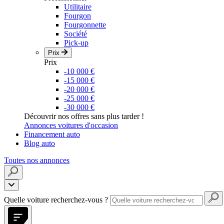
Utilitaire
Fourgon
Fourgonnette
Société
Pick-up
Prix
Prix
-10 000 €
-15 000 €
-20 000 €
-25 000 €
-30 000 €
Découvrir nos offres sans plus tarder !
Annonces voitures d'occasion
Financement auto
Blog auto
Toutes nos annonces
Quelle voiture recherchez-vous ?