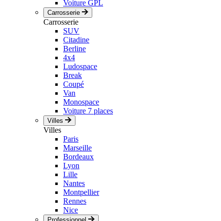
Voiture GPL
Carrosserie
Carrosserie
SUV
Citadine
Berline
4x4
Ludospace
Break
Coupé
Van
Monospace
Voiture 7 places
Villes
Villes
Paris
Marseille
Bordeaux
Lyon
Lille
Nantes
Montpellier
Rennes
Nice
Professionnel