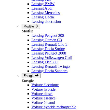
Leasing BMW
Leasing Audi
Leasing Mercedes
Leasing Dacia
Leasing d'occasion
Modèle
Modèle
Leasing Peugeot 208
Leasing Citroën C3
Leasing Renault Clio 5
Leasing Dacia Spring
Leasing Peugeot 2008
Leasing Volkswagen Golf
Leasing Fiat 500
Leasing Renault Twingo
Leasing Dacia Sandero
Energie
Energie
Voiture électrique
Voiture hybride
Voiture diesel
Voiture essence
Voiture éthanol
Voiture hybride rechargeable