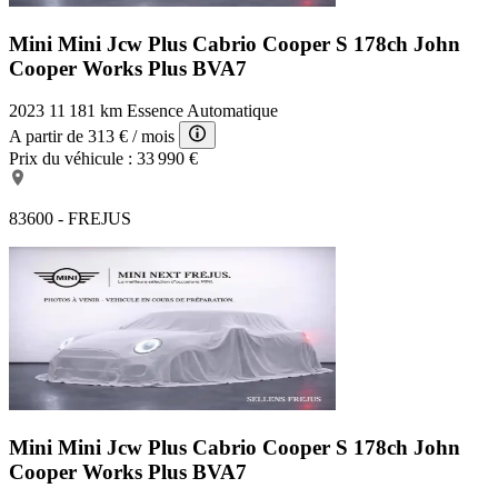
Répétiteurs de clignotant dans rétro ext
Miroir de courtoisie conducteur éclairé
Mini Mini Jcw Plus
Cabrio Cooper S 178ch John
Sièges avant Sport
Cooper Works Plus BVA7
Volant sport
Rétroviseurs électriques
JAS 19" style pylône 5 bras Titane mat
2023
11 181 km
Essence
Automatique
Siège passager chauffant
A partir de
313 €
/ mois
Température extérieure
Prix du véhicule :
33 990 €
8 Haut parleurs
Sortie d'échappement chromée
Porte-gobelets avant
83600 - FREJUS
Buses de lave-glace chauffantes
Vitrage calorifuge
Echappement à double sortie
Poches d'aumonières
TMC
Commande du comportement dynamique
Jantes Alu
Appel d'Urgence Localisé
GPS Cartographique
Banquette 50/50
EBD
Mini Mini Jcw Plus
Cabrio Cooper S 178ch John
Porte-gobelets arrière
ESP
Cooper Works Plus BVA7
Lampes de lecture à l'avant