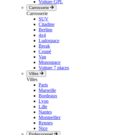
Voiture GPL
Carrosserie
Carrosserie
SUV
Citadine
Berline
4x4
Ludospace
Break
Coupé
Van
Monospace
Voiture 7 places
Villes
Villes
Paris
Marseille
Bordeaux
Lyon
Lille
Nantes
Montpellier
Rennes
Nice
Professionnel