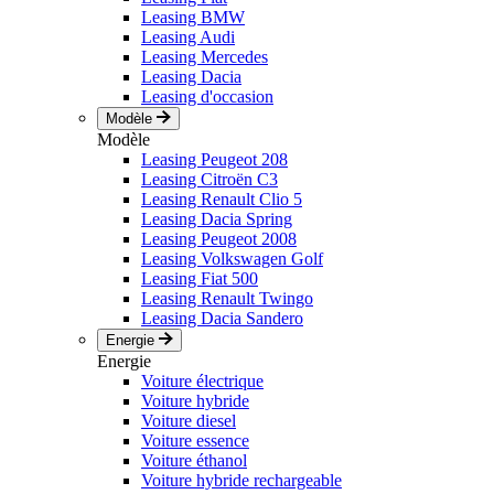
Leasing BMW
Leasing Audi
Leasing Mercedes
Leasing Dacia
Leasing d'occasion
Modèle
Modèle
Leasing Peugeot 208
Leasing Citroën C3
Leasing Renault Clio 5
Leasing Dacia Spring
Leasing Peugeot 2008
Leasing Volkswagen Golf
Leasing Fiat 500
Leasing Renault Twingo
Leasing Dacia Sandero
Energie
Energie
Voiture électrique
Voiture hybride
Voiture diesel
Voiture essence
Voiture éthanol
Voiture hybride rechargeable