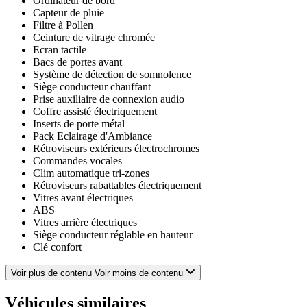
Ordinateur de bord
Capteur de pluie
Filtre à Pollen
Ceinture de vitrage chromée
Ecran tactile
Bacs de portes avant
Système de détection de somnolence
Siège conducteur chauffant
Prise auxiliaire de connexion audio
Coffre assisté électriquement
Inserts de porte métal
Pack Eclairage d'Ambiance
Rétroviseurs extérieurs électrochromes
Commandes vocales
Clim automatique tri-zones
Rétroviseurs rabattables électriquement
Vitres avant électriques
ABS
Vitres arrière électriques
Siège conducteur réglable en hauteur
Clé confort
Fonction MP3
Aide au démarrage en côte
Voir plus de contenu
Voir moins de contenu
Chassis Sport
Airbags latéraux avant
Véhicules similaires