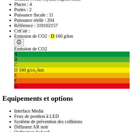
Places :
4
Portes :
2
Puissance fiscale :
11
Puissance réelle :
204
Référence :
319102157
Crit’air :
Emission de CO2 :
D
160 g/km
Emission de CO2
A
B
C
D
160 g/co₂/km
E
F
G
Equipements et options
Interface Media
Feux de position à LED
Système de prévention des collisions
Diffuseur AR noir