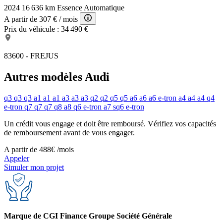
Airbag passager déconnectable
2024
16 636 km
Essence
Automatique
Feux de freinage d'urgence
A partir de
307 €
/ mois
Radar de stationnement AV
Prix du véhicule :
34 490 €
Volant multifonction
Bacs de portes arrière
Miroir de courtoisie passager éclairé
83600 - FREJUS
Ouverture des vitres séquentielle
Commandes du système audio au volant
Autres modèles Audi
Accoudoir central AV avec rangement
Noir Mythic/Capote noire
Rétroviseurs dégivrants
q3
q3
q3
a1
a1
a1
a3
a3
a3
q2
q2
q5
q5
a6
a6
a6
e-tron
a4
a4
a4
q4
Volume automatique de la radio
e-tron
q7
q7
q7
q8
a8
q6 e-tron
a7
sq6 e-tron
Un crédit vous engage et doit être remboursé. Vérifiez vos capacités
de remboursement avant de vous engager.
A partir de
488€
/mois
Appeler
Simuler mon projet
Marque de CGI Finance Groupe Société Générale