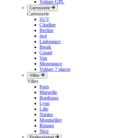
Voiture GPL
Carrosserie
Carrosserie
SUV
Citadine
Berline
4x4
Ludospace
Break
Coupé
Van
Monospace
Voiture 7 places
Villes
Villes
Paris
Marseille
Bordeaux
Lyon
Lille
Nantes
Montpellier
Rennes
Nice
Professionnel