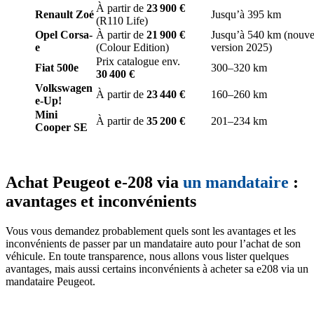
À partir de
23 900 €
Renault Zoé
Jusqu’à 395 km
(R110 Life)
Opel Corsa-
À partir de
21 900 €
Jusqu’à 540 km (nouve
e
(Colour Edition)
version 2025)
Prix catalogue env.
Fiat 500e
300–320 km
30 400 €
Volkswagen
À partir de
23 440 €
160–260 km
e-Up!
Mini
À partir de
35 200 €
201–234 km
Cooper SE
Achat Peugeot e-208 via
un mandataire
:
avantages et inconvénients
Vous vous demandez probablement quels sont les avantages et les
inconvénients de passer par un mandataire auto pour l’achat de son
véhicule. En toute transparence, nous allons vous lister quelques
avantages, mais aussi certains inconvénients à acheter sa e208 via un
mandataire Peugeot.