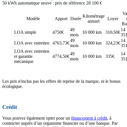
50 kWh automatique neuve : prix de référence 28 100 €
Va
Kilométrage
Modèle
Apport
Durée
Loyer
annuel
Ra
49
14
LOA simple
4750€
10 000 km
310,50€
mois
35
49
14
LOA avec entretien
4763,73€
10 000 km
324,23€
mois
35
LOA avec entretien
49
14
et garantie
4774,50€
10 000 km
335€
mois
35
mécanique
Les prix n'inclus pas les offres de reprise de la marque, ni le bonus
écologique.
Crédit
Vous pouvez également opter pour un
financement à crédit
, à
contracter auprès d’un organisme financier ou d’une banque. Par