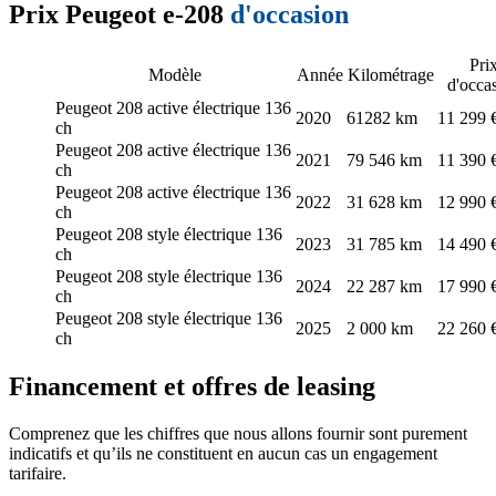
Prix Peugeot e-208
d'occasion
Pri
Modèle
Année
Kilométrage
d'occa
Peugeot 208 active électrique 136
2020
61282 km
11 299 
ch
Peugeot 208 active électrique 136
2021
79 546 km
11 390 
ch
Peugeot 208 active électrique 136
2022
31 628 km
12 990 
ch
Peugeot 208 style électrique 136
2023
31 785 km
14 490 
ch
Peugeot 208 style électrique 136
2024
22 287 km
17 990 
ch
Peugeot 208 style électrique 136
2025
2 000 km
22 260 
ch
Financement et offres de leasing
Comprenez que les chiffres que nous allons fournir sont purement
indicatifs et qu’ils ne constituent en aucun cas un engagement
tarifaire.