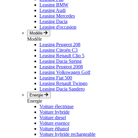
Leasing BMW
Leasing Audi
Leasing Mercedes
Leasing Dacia
Leasing d'occasion
Modèle
Modèle
Leasing Peugeot 208
Leasing Citroën C3
Leasing Renault Clio 5
Leasing Dacia Spring
Leasing Peugeot 2008
Leasing Volkswagen Golf
Leasing Fiat 500
Leasing Renault Twingo
Leasing Dacia Sandero
Energie
Energie
Voiture électrique
Voiture hybride
Voiture diesel
Voiture essence
Voiture éthanol
Voiture hybride rechargeable