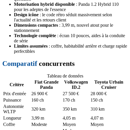
Motorisation hybrid disponible
: Panda 1.2 Hybrid 110
pour les adeptes de l'essence
Design icône
: le code rétro séduit massivement selon
l'actualité et les retours client
Dimensions compactes
: 3,99 m, nouvel atout pour le
stationnement
Technologie complète
: écran 10 pouces, aides à la conduite
de série
Limites assumées
: coffre, habitabilité arrière et charge rapide
perfectibles
Comparatif
concurrents
Tableau de données
Fiat Grande
Volkswagen
Toyota Urbain
Critère
Panda
ID.2
Cruiser
Prix d'entrée
26 900 €
27 500 €
28 000 €
Puissance
160 ch
170 ch
150 ch
Autonomie
320 km
350 km
310 km
WLTP
Longueur
3,99 m
4,05 m
4,07 m
Coffre
Modeste
Moyen
Moyen