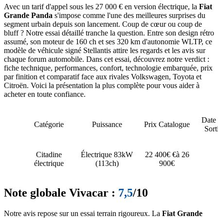
Avec un tarif d'appel sous les 27 000 € en version électrique, la
Fiat
Grande Panda
s'impose comme l'une des meilleures surprises du
segment urbain depuis son lancement. Coup de cœur ou coup de
bluff ? Notre essai détaillé tranche la question. Entre son design rétro
assumé, son moteur de 160 ch et ses 320 km d'autonomie WLTP, ce
modèle de véhicule signé Stellantis attire les regards et les avis sur
chaque forum automobile. Dans cet essai, découvrez notre verdict :
fiche technique, performances, confort, technologie embarquée, prix
par finition et comparatif face aux rivales Volkswagen, Toyota et
Citroën. Voici la présentation la plus complète pour vous aider à
acheter en toute confiance.
Date
Catégorie
Puissance
Prix Catalogue
Sort
Citadine
Électrique 83kW
22 400€ €à 26
électrique
(113ch)
900€
Note globale Vivacar :
7,5
/10
Notre avis repose sur un essai terrain rigoureux. La
Fiat Grande