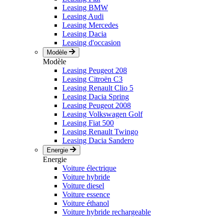
Leasing BMW
Leasing Audi
Leasing Mercedes
Leasing Dacia
Leasing d'occasion
Modèle
Modèle
Leasing Peugeot 208
Leasing Citroën C3
Leasing Renault Clio 5
Leasing Dacia Spring
Leasing Peugeot 2008
Leasing Volkswagen Golf
Leasing Fiat 500
Leasing Renault Twingo
Leasing Dacia Sandero
Energie
Energie
Voiture électrique
Voiture hybride
Voiture diesel
Voiture essence
Voiture éthanol
Voiture hybride rechargeable