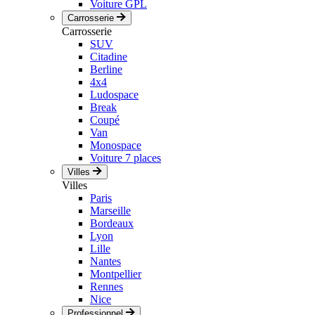
Voiture GPL
Carrosserie
Carrosserie
SUV
Citadine
Berline
4x4
Ludospace
Break
Coupé
Van
Monospace
Voiture 7 places
Villes
Villes
Paris
Marseille
Bordeaux
Lyon
Lille
Nantes
Montpellier
Rennes
Nice
Professionnel