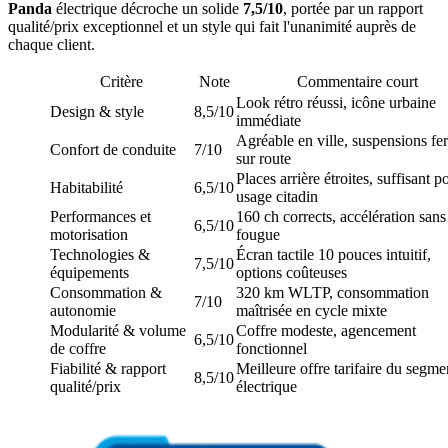
Panda
électrique décroche un solide
7,5/10
, portée par un rapport
qualité/prix exceptionnel et un style qui fait l'unanimité auprès de
chaque client.
Critère
Note
Commentaire court
Look rétro réussi, icône urbaine
Design & style
8,5/10
immédiate
Agréable en ville, suspensions fe
Confort de conduite
7/10
sur route
Places arrière étroites, suffisant p
Habitabilité
6,5/10
usage citadin
Performances et
160 ch corrects, accélération sans
6,5/10
motorisation
fougue
Technologies &
Écran tactile 10 pouces intuitif,
7,5/10
équipements
options coûteuses
Consommation &
320 km WLTP, consommation
7/10
autonomie
maîtrisée en cycle mixte
Modularité & volume
Coffre modeste, agencement
6,5/10
de coffre
fonctionnel
Fiabilité & rapport
Meilleure offre tarifaire du segme
8,5/10
qualité/prix
électrique