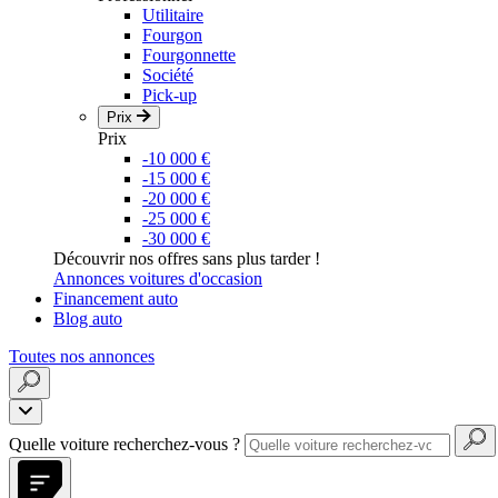
Utilitaire
Fourgon
Fourgonnette
Société
Pick-up
Prix
Prix
-10 000 €
-15 000 €
-20 000 €
-25 000 €
-30 000 €
Découvrir nos offres sans plus tarder !
Annonces voitures d'occasion
Financement auto
Blog auto
Toutes nos annonces
Quelle voiture recherchez-vous ?