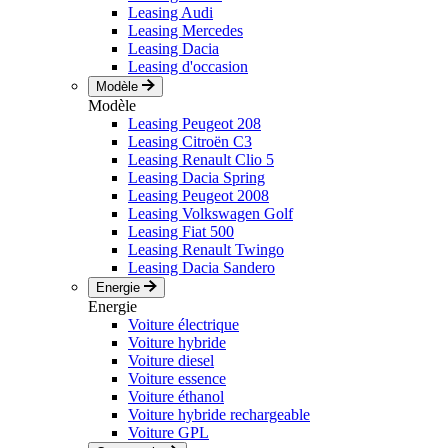
Leasing Audi
Leasing Mercedes
Leasing Dacia
Leasing d'occasion
Modèle
Modèle
Leasing Peugeot 208
Leasing Citroën C3
Leasing Renault Clio 5
Leasing Dacia Spring
Leasing Peugeot 2008
Leasing Volkswagen Golf
Leasing Fiat 500
Leasing Renault Twingo
Leasing Dacia Sandero
Energie
Energie
Voiture électrique
Voiture hybride
Voiture diesel
Voiture essence
Voiture éthanol
Voiture hybride rechargeable
Voiture GPL