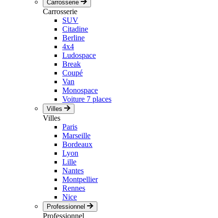
Carrosserie
Carrosserie
SUV
Citadine
Berline
4x4
Ludospace
Break
Coupé
Van
Monospace
Voiture 7 places
Villes
Villes
Paris
Marseille
Bordeaux
Lyon
Lille
Nantes
Montpellier
Rennes
Nice
Professionnel
Professionnel