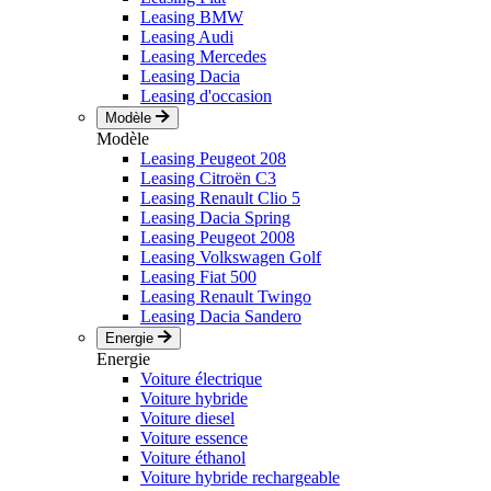
Leasing BMW
Leasing Audi
Leasing Mercedes
Leasing Dacia
Leasing d'occasion
Modèle
Modèle
Leasing Peugeot 208
Leasing Citroën C3
Leasing Renault Clio 5
Leasing Dacia Spring
Leasing Peugeot 2008
Leasing Volkswagen Golf
Leasing Fiat 500
Leasing Renault Twingo
Leasing Dacia Sandero
Energie
Energie
Voiture électrique
Voiture hybride
Voiture diesel
Voiture essence
Voiture éthanol
Voiture hybride rechargeable