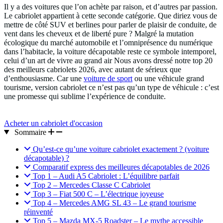
Il y a des voitures que l’on achète par raison, et d’autres par passion.
Le cabriolet appartient à cette seconde catégorie. Que diriez vous de
mettre de côté SUV et berlines pour parler de plaisir de conduite, de
vent dans les cheveux et de liberté pure ? Malgré la mutation
écologique du marché automobile et l’omniprésence du numérique
dans l’habitacle, la voiture décapotable reste ce symbole intemporel,
celui d’un art de vivre au grand air Nous avons dressé notre top 20
des meilleurs cabriolets 2026, avec autant de sérieux que
d’enthousiasme. Car une
voiture de sport
ou une véhicule grand
tourisme, version cabriolet ce n’est pas qu’un type de véhicule : c’est
une promesse qui sublime l’expérience de conduite.
Acheter un cabriolet d'occasion
Sommaire
Qu’est-ce qu’une voiture cabriolet exactement ? (voiture
décapotable) ?
Comparatif express des meilleures décapotables de 2026
Top 1 – Audi A5 Cabriolet : L’équilibre parfait
Top 2 – Mercedes Classe C Cabriolet
Top 3 – Fiat 500 C – L’électrique joyeuse
Top 4 – Mercedes AMG SL 43 – Le grand tourisme
réinventé
Top 5 – Mazda MX-5 Roadster – Le mythe accessible