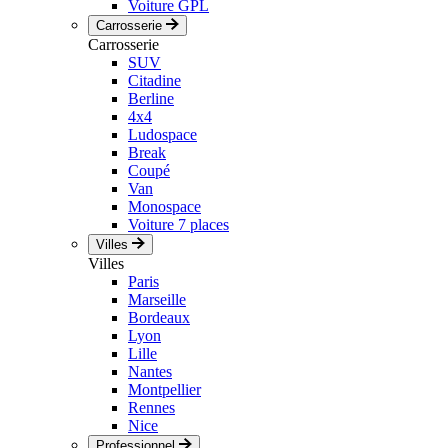
Voiture GPL
Carrosserie
Carrosserie
SUV
Citadine
Berline
4x4
Ludospace
Break
Coupé
Van
Monospace
Voiture 7 places
Villes
Villes
Paris
Marseille
Bordeaux
Lyon
Lille
Nantes
Montpellier
Rennes
Nice
Professionnel