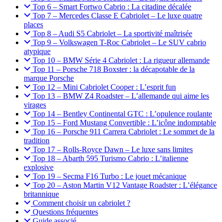
Top 6 – Smart Fortwo Cabrio : La citadine décalée
Top 7 – Mercedes Classe E Cabriolet – Le luxe quatre
places
Top 8 – Audi S5 Cabriolet – La sportivité maîtrisée
Top 9 – Volkswagen T-Roc Cabriolet – Le SUV cabrio
atypique
Top 10 – BMW Série 4 Cabriolet : La rigueur allemande
Top 11 – Porsche 718 Boxster : la décapotable de la
marque Porsche
Top 12 – Mini Cabriolet Cooper : L’esprit fun
Top 13 – BMW Z4 Roadster – L’allemande qui aime les
virages
Top 14 – Bentley Continental GTC : L’opulence roulante
Top 15 – Ford Mustang Convertible : L’icône indomptable
Top 16 – Porsche 911 Carrera Cabriolet : Le sommet de la
tradition
Top 17 – Rolls-Royce Dawn – Le luxe sans limites
Top 18 – Abarth 595 Turismo Cabrio : L’italienne
explosive
Top 19 – Secma F16 Turbo : Le jouet mécanique
Top 20 – Aston Martin V12 Vantage Roadster : L’élégance
britannique
Comment choisir un cabriolet ?
Questions fréquentes
Guide associé