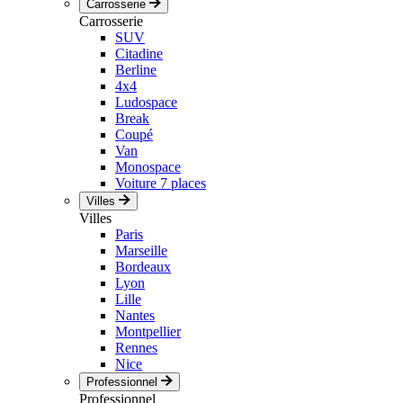
Carrosserie
Carrosserie
SUV
Citadine
Berline
4x4
Ludospace
Break
Coupé
Van
Monospace
Voiture 7 places
Villes
Villes
Paris
Marseille
Bordeaux
Lyon
Lille
Nantes
Montpellier
Rennes
Nice
Professionnel
Professionnel