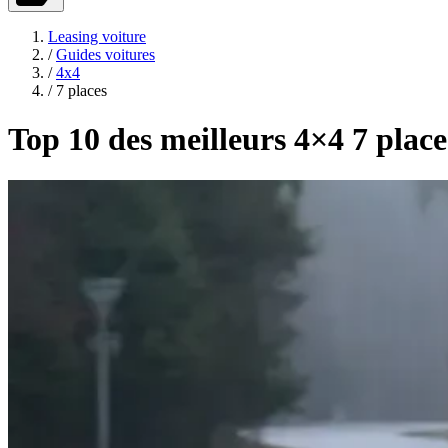
Leasing voiture
/
Guides voitures
/
4x4
/
7 places
Top 10 des meilleurs 4×4 7 place