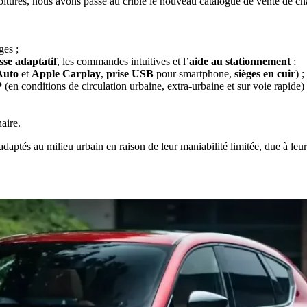
itures, nous avons passé au crible le nouveau catalogue de vente de chaq
ges ;
sse adaptatif
, les commandes intuitives et l’
aide au stationnement
;
Auto
et
Apple Carplay
,
prise USB
pour smartphone,
sièges en cuir
) ;
P
(en conditions de circulation urbaine, extra-urbaine et sur voie rapide) 
aire.
aptés au milieu urbain en raison de leur maniabilité limitée, due à leur t