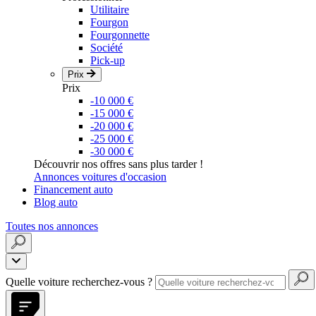
Utilitaire
Fourgon
Fourgonnette
Société
Pick-up
Prix
Prix
-10 000 €
-15 000 €
-20 000 €
-25 000 €
-30 000 €
Découvrir nos offres sans plus tarder !
Annonces voitures d'occasion
Financement auto
Blog auto
Toutes nos annonces
Quelle voiture recherchez-vous ?