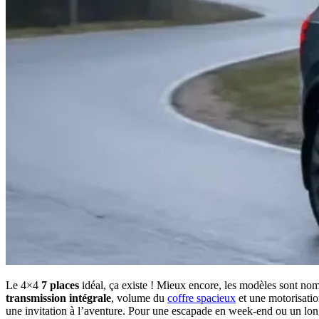
Le 4×4
7 places
idéal, ça existe ! Mieux encore, les modèles sont no
transmission intégrale
, volume du
coffre spacieux
et une motorisati
une invitation à l’aventure. Pour une escapade en week-end ou un long