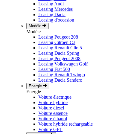
Leasing Audi
Leasing Mercedes
Leasing Dacia
Leasing d'occasion
Modèle
Modèle
Leasing Peugeot 208
Leasing Citroën C3
Leasing Renault Clio 5
Leasing Dacia Spring
Leasing Peugeot 2008
Leasing Volkswagen Golf
Leasing Fiat 500
Leasing Renault Twingo
Leasing Dacia Sandero
Energie
Energie
Voiture électrique
Voiture hybride
Voiture diesel
Voiture essence
Voiture éthanol
Voiture hybride rechargeable
Voiture GPL