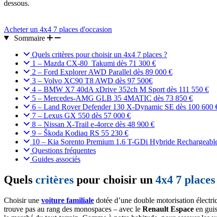
dessous.
Acheter un 4x4 7 places d'occasion
Sommaire
Quels critères pour choisir un 4x4 7 places ?
1 – Mazda CX-80 Takumi dès 71 300 €
2 – Ford Explorer AWD Parallel dès 89 000 €
3 – Volvo XC90 T8 AWD dès 97 500€
4 – BMW X7 40dA xDrive 352ch M Sport dès 111 550 €
5 – Mercedes-AMG GLB 35 4MATIC dès 73 850 €
6 – Land Rover Defender 130 X-Dynamic SE dès 100 600 
7 – Lexus GX 550 dès 57 000 €
8 – Nissan X-Trail e-4orce dès 48 900 €
9 – Škoda Kodiaq RS 55 230 €
10 – Kia Sorento Premium 1.6 T-GDi Hybride Rechargeabl
Questions fréquentes
Guides associés
Quels
critères
pour choisir un
4x4 7 places
Choisir une
voiture familiale
dotée d’une double motorisation électri
trouve pas au rang des monospaces – avec le
Renault Espace
en guis