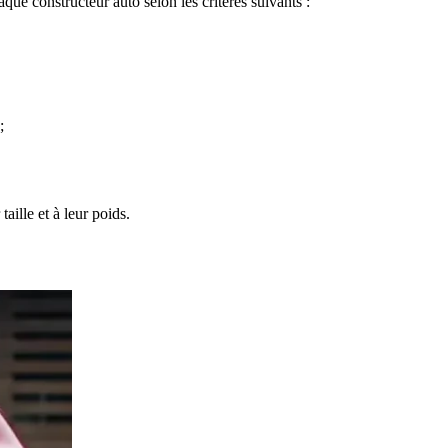
ue constructeur auto selon les critères suivants :
;
aille et à leur poids.