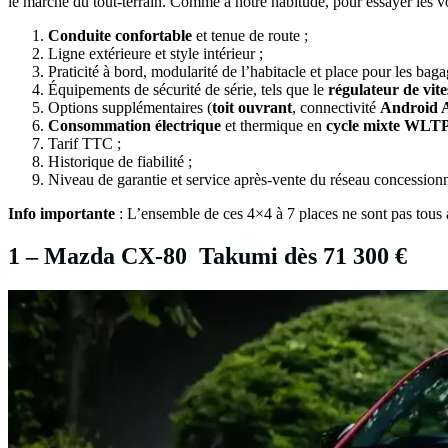
le marché du tout-terrain. Comme à notre habitude, pour essayer les vo
Conduite confortable
et tenue de route ;
Ligne extérieure et style intérieur ;
Praticité à bord, modularité de l’habitacle et place pour les baga
Équipements de sécurité de série, tels que le
régulateur de vite
Options supplémentaires (
toit ouvrant
, connectivité
Android 
Consommation électrique
et thermique en
cycle mixte WLT
Tarif TTC ;
Historique de fiabilité ;
Niveau de garantie et service après-vente du réseau concessionn
Info importante
: L’ensemble de ces 4×4 à 7 places ne sont pas tous ad
1 – Mazda CX-80 Takumi dès 71 300 €