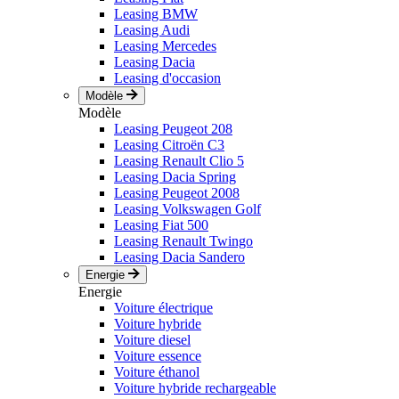
Leasing BMW
Leasing Audi
Leasing Mercedes
Leasing Dacia
Leasing d'occasion
Modèle
Modèle
Leasing Peugeot 208
Leasing Citroën C3
Leasing Renault Clio 5
Leasing Dacia Spring
Leasing Peugeot 2008
Leasing Volkswagen Golf
Leasing Fiat 500
Leasing Renault Twingo
Leasing Dacia Sandero
Energie
Energie
Voiture électrique
Voiture hybride
Voiture diesel
Voiture essence
Voiture éthanol
Voiture hybride rechargeable