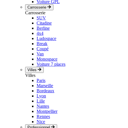
Voiture GPL
Carrosserie
Carrosserie
SUV
Citadine
Berline
4x4
Ludospace
Break
Coupé
Van
Monospace
Voiture 7 places
Villes
Villes
Paris
Marseille
Bordeaux
Lyon
Lille
Nantes
Montpellier
Rennes
Nice
Professionnel