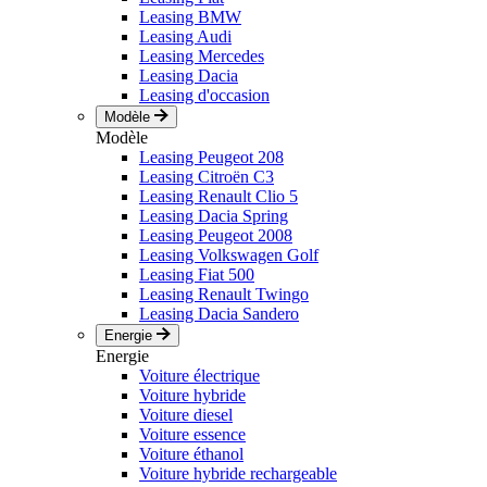
Leasing BMW
Leasing Audi
Leasing Mercedes
Leasing Dacia
Leasing d'occasion
Modèle
Modèle
Leasing Peugeot 208
Leasing Citroën C3
Leasing Renault Clio 5
Leasing Dacia Spring
Leasing Peugeot 2008
Leasing Volkswagen Golf
Leasing Fiat 500
Leasing Renault Twingo
Leasing Dacia Sandero
Energie
Energie
Voiture électrique
Voiture hybride
Voiture diesel
Voiture essence
Voiture éthanol
Voiture hybride rechargeable