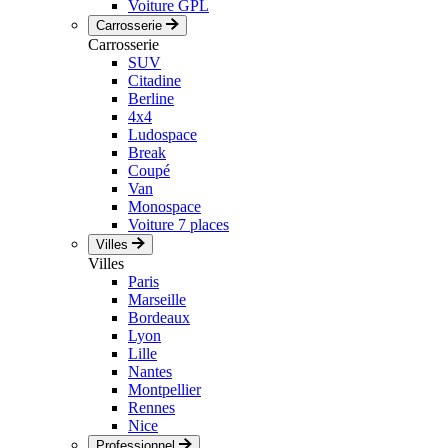
Voiture GPL
Carrosserie
Carrosserie
SUV
Citadine
Berline
4x4
Ludospace
Break
Coupé
Van
Monospace
Voiture 7 places
Villes
Villes
Paris
Marseille
Bordeaux
Lyon
Lille
Nantes
Montpellier
Rennes
Nice
Professionnel