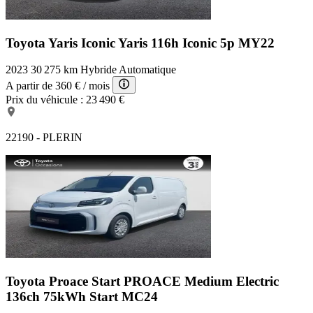
Toyota Yaris Iconic
Yaris 116h Iconic 5p MY22
2023
30 275 km
Hybride
Automatique
A partir de
360 €
/ mois
Prix du véhicule :
23 490 €
22190 - PLERIN
Toyota Proace Start
PROACE Medium Electric
136ch 75kWh Start MC24