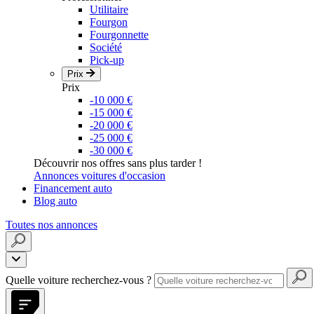
Utilitaire
Fourgon
Fourgonnette
Société
Pick-up
Prix
Prix
-10 000 €
-15 000 €
-20 000 €
-25 000 €
-30 000 €
Découvrir nos offres sans plus tarder !
Annonces voitures d'occasion
Financement auto
Blog auto
Toutes nos annonces
Quelle voiture recherchez-vous ?