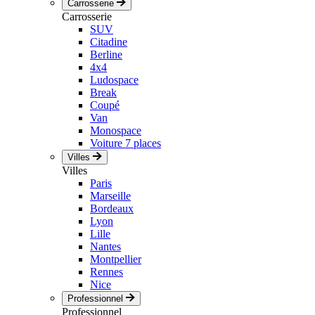
Carrosserie
Carrosserie
SUV
Citadine
Berline
4x4
Ludospace
Break
Coupé
Van
Monospace
Voiture 7 places
Villes
Villes
Paris
Marseille
Bordeaux
Lyon
Lille
Nantes
Montpellier
Rennes
Nice
Professionnel
Professionnel