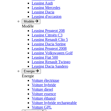
Leasing Audi
Leasing Mercedes
Leasing Dacia
Leasing d'occasion
Modèle
Modèle
Leasing Peugeot 208
Leasing Citroën C3
Leasing Renault Clio 5
Leasing Dacia Spring
Leasing Peugeot 2008
Leasing Volkswagen Golf
Leasing Fiat 500
Leasing Renault Twingo
Leasing Dacia Sandero
Energie
Energie
Voiture électrique
Voiture hybride
Voiture diesel
Voiture essence
Voiture éthanol
Voiture hybride rechargeable
Voiture GPL