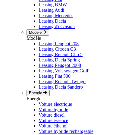
Leasing BMW
Leasing Audi
Leasing Mercedes
Leasing Dacia
Leasing d'occasion
Modèle
Modèle
Leasing Peugeot 208
Leasing Citroën C3
Leasing Renault Clio 5
Leasing Dacia Spring
Leasing Peugeot 2008
Leasing Volkswagen Golf
Leasing Fiat 500
Leasing Renault Twingo
Leasing Dacia Sandero
Energie
Energie
Voiture électrique
Voiture hybride
Voiture diesel
Voiture essence
Voiture éthanol
Voiture hybride rechargeable