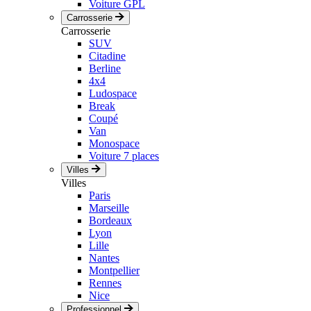
Voiture GPL
Carrosserie
Carrosserie
SUV
Citadine
Berline
4x4
Ludospace
Break
Coupé
Van
Monospace
Voiture 7 places
Villes
Villes
Paris
Marseille
Bordeaux
Lyon
Lille
Nantes
Montpellier
Rennes
Nice
Professionnel