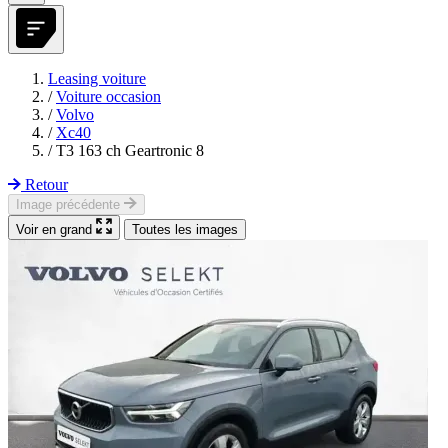
Leasing voiture
/
Voiture occasion
/
Volvo
/
Xc40
/
T3 163 ch Geartronic 8
Retour
Image précédente
Voir en grand
Toutes les images