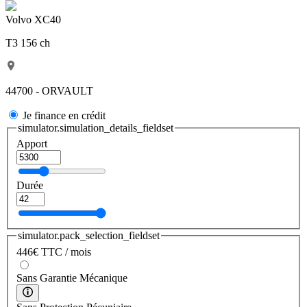
Volvo XC40
T3 156 ch
44700 - ORVAULT
Je finance en crédit
simulator.simulation_details_fieldset
Apport
Durée
simulator.pack_selection_fieldset
446
€
TTC / mois
Sans Garantie Mécanique