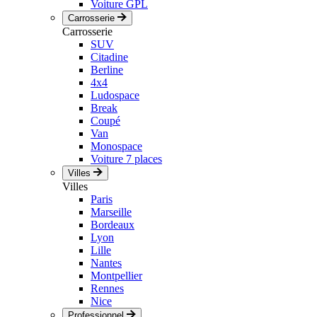
Voiture GPL
Carrosserie
Carrosserie
SUV
Citadine
Berline
4x4
Ludospace
Break
Coupé
Van
Monospace
Voiture 7 places
Villes
Villes
Paris
Marseille
Bordeaux
Lyon
Lille
Nantes
Montpellier
Rennes
Nice
Professionnel