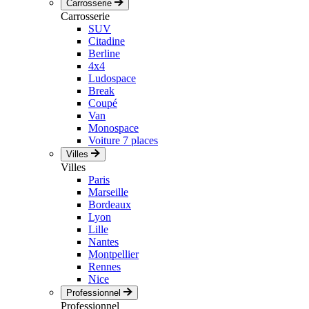
Carrosserie
Carrosserie
SUV
Citadine
Berline
4x4
Ludospace
Break
Coupé
Van
Monospace
Voiture 7 places
Villes
Villes
Paris
Marseille
Bordeaux
Lyon
Lille
Nantes
Montpellier
Rennes
Nice
Professionnel
Professionnel