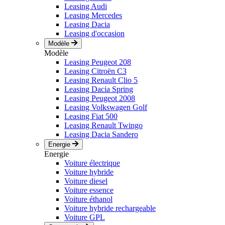
Leasing Audi
Leasing Mercedes
Leasing Dacia
Leasing d'occasion
Modèle
Modèle
Leasing Peugeot 208
Leasing Citroën C3
Leasing Renault Clio 5
Leasing Dacia Spring
Leasing Peugeot 2008
Leasing Volkswagen Golf
Leasing Fiat 500
Leasing Renault Twingo
Leasing Dacia Sandero
Energie
Energie
Voiture électrique
Voiture hybride
Voiture diesel
Voiture essence
Voiture éthanol
Voiture hybride rechargeable
Voiture GPL