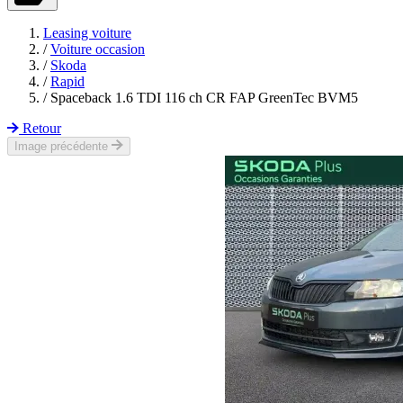
Leasing voiture
/
Voiture occasion
/
Skoda
/
Rapid
/
Spaceback 1.6 TDI 116 ch CR FAP GreenTec BVM5
Retour
Image précédente