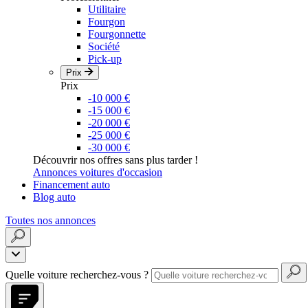
Utilitaire
Fourgon
Fourgonnette
Société
Pick-up
Prix
Prix
-10 000 €
-15 000 €
-20 000 €
-25 000 €
-30 000 €
Découvrir nos offres sans plus tarder !
Annonces voitures d'occasion
Financement auto
Blog auto
Toutes nos annonces
Quelle voiture recherchez-vous ?