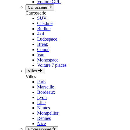
Voiture GPL
Carrosserie
Carrosserie
SUV
Citadine
Berline
4x4
Ludospace
Break
Coupé
Van
Monospace
Voiture 7 places
Villes
Villes
Paris
Marseille
Bordeaux
Lyon
Lille
Nantes
Montpellier
Rennes
Nice
Professionnel