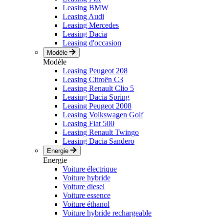
Leasing BMW
Leasing Audi
Leasing Mercedes
Leasing Dacia
Leasing d'occasion
Modèle
Modèle
Leasing Peugeot 208
Leasing Citroën C3
Leasing Renault Clio 5
Leasing Dacia Spring
Leasing Peugeot 2008
Leasing Volkswagen Golf
Leasing Fiat 500
Leasing Renault Twingo
Leasing Dacia Sandero
Energie
Energie
Voiture électrique
Voiture hybride
Voiture diesel
Voiture essence
Voiture éthanol
Voiture hybride rechargeable