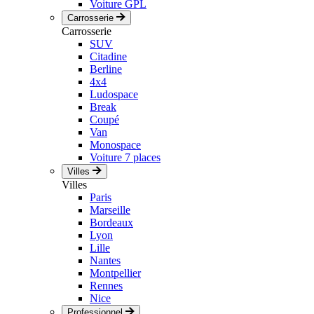
Voiture GPL
Carrosserie
Carrosserie
SUV
Citadine
Berline
4x4
Ludospace
Break
Coupé
Van
Monospace
Voiture 7 places
Villes
Villes
Paris
Marseille
Bordeaux
Lyon
Lille
Nantes
Montpellier
Rennes
Nice
Professionnel