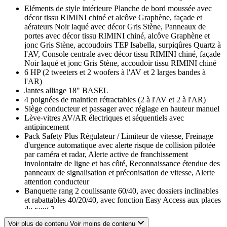
Eléments de style intérieure Planche de bord moussée avec
décor tissu RIMINI chiné et alcôve Graphène, façade et
aérateurs Noir laqué avec décor Gris Stène, Panneaux de
portes avec décor tissu RIMINI chiné, alcôve Graphène et
jonc Gris Stène, accoudoirs TEP Isabella, surpiqûres Quartz à
l'AV, Console centrale avec décor tissu RIMINI chiné, façade
Noir laqué et jonc Gris Stène, accoudoir tissu RIMINI chiné
6 HP (2 tweeters et 2 woofers à l'AV et 2 larges bandes à
l'AR)
Jantes alliage 18" BASEL
4 poignées de maintien rétractables (2 à l'AV et 2 à l'AR)
Siège conducteur et passager avec réglage en hauteur manuel
Lève-vitres AV/AR électriques et séquentiels avec
antipincement
Pack Safety Plus Régulateur / Limiteur de vitesse, Freinage
d'urgence automatique avec alerte risque de collision pilotée
par caméra et radar, Alerte active de franchissement
involontaire de ligne et bas côté, Reconnaissance étendue des
panneaux de signalisation et préconisation de vitesse, Alerte
attention conducteur
Banquette rang 2 coulissante 60/40, avec dossiers inclinables
et rabattables 40/20/40, avec fonction Easy Access aux places
du rang 3
PEUGEOTConnect One Fonctionnalités principales à bord
Voir plus de contenu
Voir moins de contenu