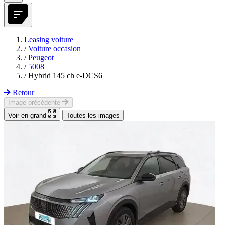
Leasing voiture
/
Voiture occasion
/
Peugeot
/
5008
/
Hybrid 145 ch e-DCS6
Retour
Image précédente
Voir en grand
Toutes les images