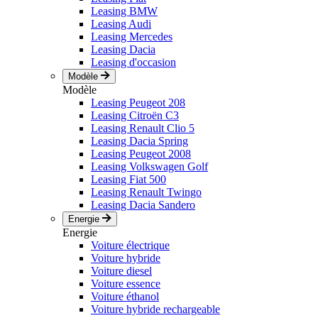
Leasing BMW
Leasing Audi
Leasing Mercedes
Leasing Dacia
Leasing d'occasion
Modèle
Modèle
Leasing Peugeot 208
Leasing Citroën C3
Leasing Renault Clio 5
Leasing Dacia Spring
Leasing Peugeot 2008
Leasing Volkswagen Golf
Leasing Fiat 500
Leasing Renault Twingo
Leasing Dacia Sandero
Energie
Energie
Voiture électrique
Voiture hybride
Voiture diesel
Voiture essence
Voiture éthanol
Voiture hybride rechargeable