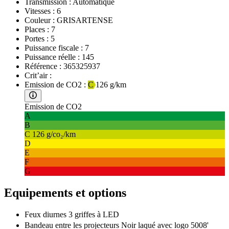
Transmission :
Automatique
Vitesses :
6
Couleur :
GRISARTENSE
Places :
7
Portes :
5
Puissance fiscale :
7
Puissance réelle :
145
Référence :
365325937
Crit’air :
Emission de CO2 :
C
126 g/km
Emission de CO2
A
B
C
126 g/co₂/km
D
E
F
G
Equipements et options
Feux diurnes 3 griffes à LED
Bandeau entre les projecteurs Noir laqué avec logo 5008'