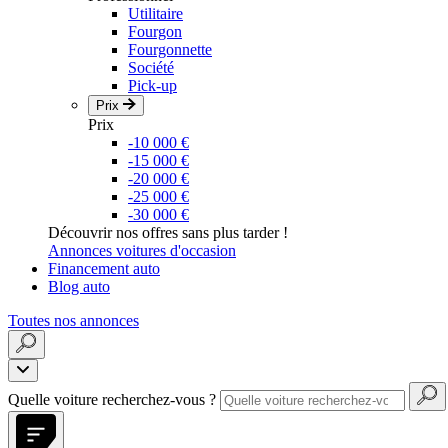
Utilitaire
Fourgon
Fourgonnette
Société
Pick-up
Prix
Prix
-10 000 €
-15 000 €
-20 000 €
-25 000 €
-30 000 €
Découvrir nos offres sans plus tarder !
Annonces voitures d'occasion
Financement auto
Blog auto
Toutes nos annonces
Quelle voiture recherchez-vous ?