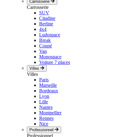
Carrosserie
Carrosserie
SUV
Citadine
Berline
4x4
Ludospace
Break
Coupé
Van
Monospace
Voiture 7 places
Villes
Villes
Paris
Marseille
Bordeaux
Lyon
Lille
Nantes
Montpellier
Rennes
Nice
Professionnel
Professionnel