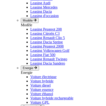
Leasing Audi
Leasing Mercedes
Leasing Dacia
Leasing d'occasion
Modèle
Modèle
Leasing Peugeot 208
Leasing Citroën C3
Leasing Renault Clio 5
Leasing Dacia Spring
Leasing Peugeot 2008
Leasing Volkswagen Golf
Leasing Fiat 500
Leasing Renault Twingo
Leasing Dacia Sandero
Energie
Energie
Voiture électrique
Voiture hybride
Voiture diesel
Voiture essence
Voiture éthanol
Voiture hybride rechargeable
Voiture GPL