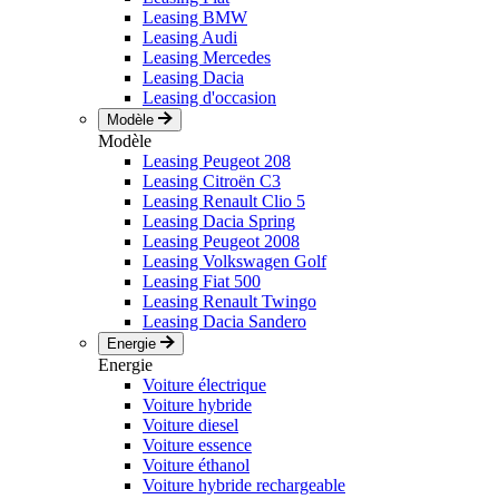
Leasing BMW
Leasing Audi
Leasing Mercedes
Leasing Dacia
Leasing d'occasion
Modèle
Modèle
Leasing Peugeot 208
Leasing Citroën C3
Leasing Renault Clio 5
Leasing Dacia Spring
Leasing Peugeot 2008
Leasing Volkswagen Golf
Leasing Fiat 500
Leasing Renault Twingo
Leasing Dacia Sandero
Energie
Energie
Voiture électrique
Voiture hybride
Voiture diesel
Voiture essence
Voiture éthanol
Voiture hybride rechargeable