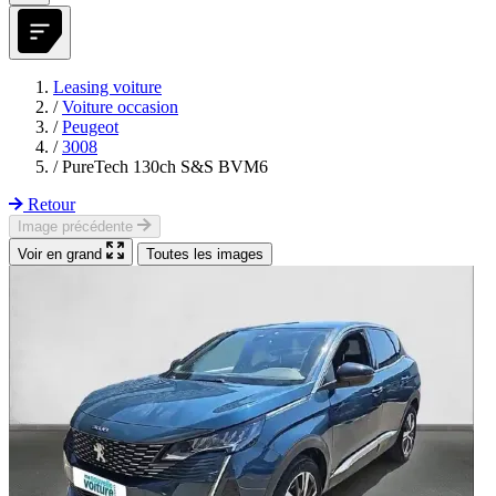
Leasing voiture
/
Voiture occasion
/
Peugeot
/
3008
/
PureTech 130ch S&S BVM6
Retour
Image précédente
Voir en grand
Toutes les images