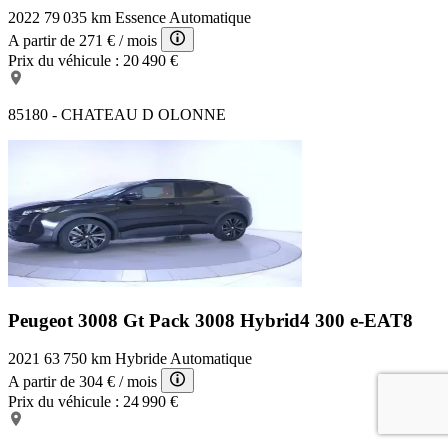
Décors de planche de bord et panneaux de portes aspect
2022
79 035 km
Essence
Automatique
Carbone
A partir de
271 €
/ mois
Accoudoir central AV à ouverture papillon, avec
Prix du véhicule :
20 490 €
compartiment de rangement éclairé et réfrigérable
Navigation 3D connectée avec écran tactile capacitif 10" HD
Avec reconnaissance vocale Cartographie Europe Services de
85180 - CHATEAU D OLONNE
Navigation connectée TomTom (TomTom Traffic, Prix,
Carburant, Parkings, Météo, Recherche Locale) et Alertes
Zones de Danger avec abonnement de 3 ans inclus Partage de
connexion via smartphone
Passages de roues rapportés Noir Mat
Pack Safety Plus Pack Safety Alerte active de franchissement
involontaire de ligne et bas côté Alerte attention conducteur
Commutation automatique des feux de route
6 airbags (Frontaux adaptatifs, latéraux AV, rideaux AV/AR)
Pack Eclairage d'ambiance - Eclairage à LED des caves à
pied
Lève-vitres AV/AR électriques et séquentiels avec
Peugeot 3008 Gt Pack
3008 Hybrid4 300 e-EAT8
antipincement
2021
63 750 km
Hybride
Automatique
A partir de
304 €
/ mois
Prix du véhicule :
24 990 €