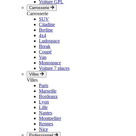
Voiture GPL
Carrosserie
Carrosserie
SUV
Citadine
Berline
4x4
Ludospace
Break
Coupé
Van
Monospace
Voiture 7 places
Villes
Villes
Paris
Marseille
Bordeaux
Lyon
Lille
Nantes
Montpellier
Rennes
Nice
Professionnel