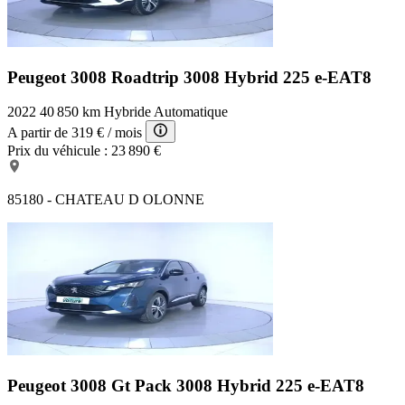
hauteur et profondeur (mécanique)
Fixations ISOFIX (passager AV et aux places latérales AR)
Sabot de pare--chocs AV peint Gris Lion
Plancher de coffre 2 positions
Rétroviseurs extérieurs dégivrants avec réglage et rabattement
Peugeot 3008 Roadtrip
3008 Hybrid 225 e-EAT8
électriques,
Toggle Switches chromés (touches piano d'activation des
2022
40 850 km
Hybride
Automatique
fonctions de l'écran tactile)
A partir de
319 €
/ mois
Avertisseur de temps de conduite
Prix du véhicule :
23 890 €
Volant croûte de cuir Mistral
Teintes métallisées
Vitres latérales AR et lunette AR chauffante surteintées
85180 - CHATEAU D OLONNE
Poches aumonières au dos des sièges AV
Peugeot i-Cockpit avec combiné tête haute numérique, volant
compact multi-fonctions
Fonction «Mirror Screen» (Apple CarPlay / Android Auto )
Plafonniers AV/AR à LED avec 2 spots de lecture
Kit de dépannage de pneumatique Avec compresseur 12 volts,
flacon de produit de colmatage, anneau de remorquage, cales
pour frein de stationnement électrique
Prise 12 V (x3 : zone connectique, AR de console et coffre)
Sécurité enfants électrique des vitres AR
Coques de rétroviseurs extérieurs Noir Perla Nera
Protecteurs de bas de portes avec inserts Inox Brillant
Peugeot 3008 Gt Pack
3008 Hybrid 225 e-EAT8
Accès et démarrage mains-libres