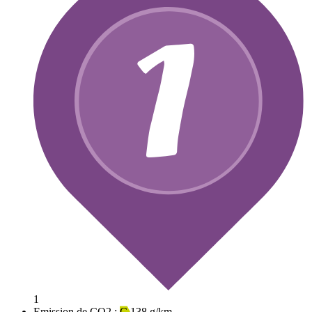
1
Emission de CO2 :
C
138 g/km