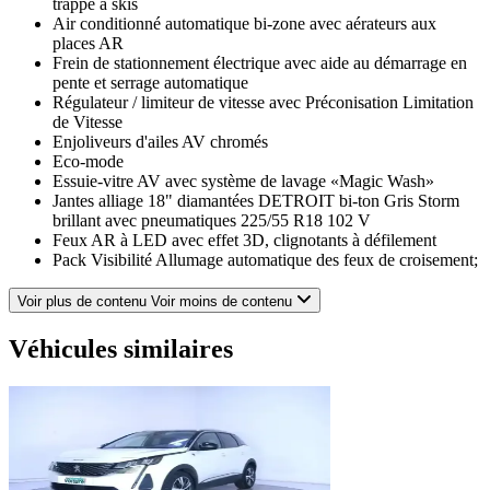
trappe à skis
Air conditionné automatique bi-zone avec aérateurs aux
places AR
Frein de stationnement électrique avec aide au démarrage en
pente et serrage automatique
Régulateur / limiteur de vitesse avec Préconisation Limitation
de Vitesse
Enjoliveurs d'ailes AV chromés
Eco-mode
Essuie-vitre AV avec système de lavage «Magic Wash»
Jantes alliage 18" diamantées DETROIT bi-ton Gris Storm
brillant avec pneumatiques 225/55 R18 102 V
Feux AR à LED avec effet 3D, clignotants à défilement
Pack Visibilité Allumage automatique des feux de croisement;
Essuie vitre AV à déclenchement automatique; Eclairage
d'accompagnement automatique
Voir plus de contenu
Voir moins de contenu
Rétroviseur intérieur photosensible
Projecteurs «Peugeot LED Technology» avec feux diurnes à
Véhicules similaires
LED sous projecteurs
Indicateur de rapport conseillé
Sièges AV réglables en hauteur
Pares-soleil avec miroirs de courtoisie éclairés
Calandre á damiers chromés
Enjoliveur d'arc de pavillon en Inox Brillant
Direction assistée électrique, colonne de direction réglable en