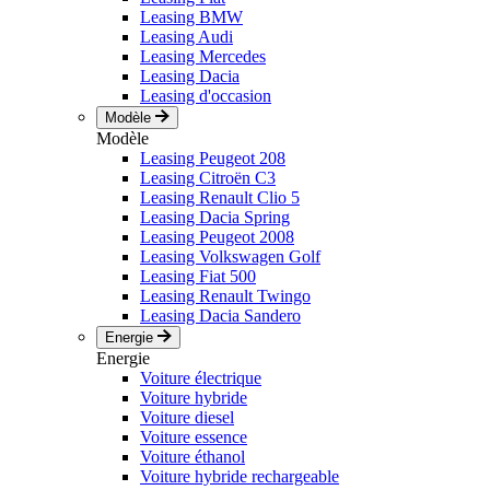
Leasing BMW
Leasing Audi
Leasing Mercedes
Leasing Dacia
Leasing d'occasion
Modèle
Modèle
Leasing Peugeot 208
Leasing Citroën C3
Leasing Renault Clio 5
Leasing Dacia Spring
Leasing Peugeot 2008
Leasing Volkswagen Golf
Leasing Fiat 500
Leasing Renault Twingo
Leasing Dacia Sandero
Energie
Energie
Voiture électrique
Voiture hybride
Voiture diesel
Voiture essence
Voiture éthanol
Voiture hybride rechargeable