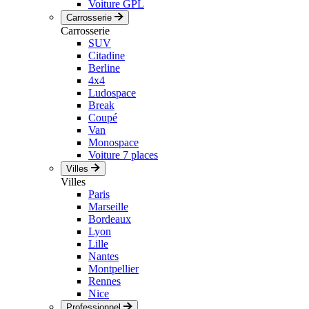
Voiture GPL
Carrosserie
Carrosserie
SUV
Citadine
Berline
4x4
Ludospace
Break
Coupé
Van
Monospace
Voiture 7 places
Villes
Villes
Paris
Marseille
Bordeaux
Lyon
Lille
Nantes
Montpellier
Rennes
Nice
Professionnel