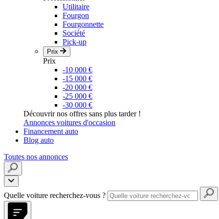
Utilitaire
Fourgon
Fourgonnette
Société
Pick-up
Prix
Prix
-10 000 €
-15 000 €
-20 000 €
-25 000 €
-30 000 €
Découvrir nos offres sans plus tarder !
Annonces voitures d'occasion
Financement auto
Blog auto
Toutes nos annonces
Quelle voiture recherchez-vous ?