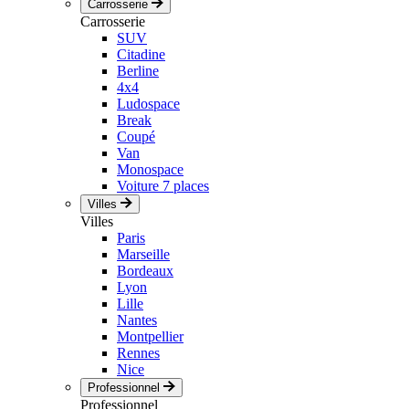
Carrosserie
Carrosserie
SUV
Citadine
Berline
4x4
Ludospace
Break
Coupé
Van
Monospace
Voiture 7 places
Villes
Villes
Paris
Marseille
Bordeaux
Lyon
Lille
Nantes
Montpellier
Rennes
Nice
Professionnel
Professionnel