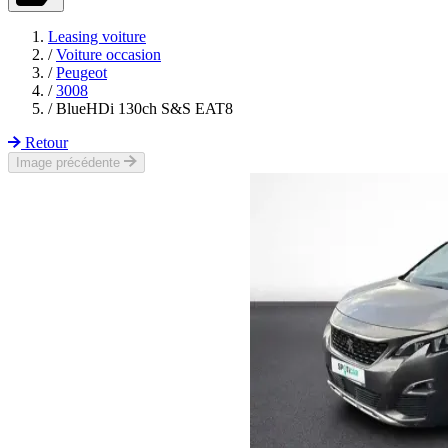
Leasing voiture
/
Voiture occasion
/
Peugeot
/
3008
/
BlueHDi 130ch S&S EAT8
Retour
Image précédente