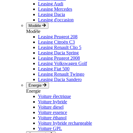
Leasing Audi
Leasing Mercedes
Leasing Dacia
Leasing d'occasion
Modèle
Modèle
Leasing Peugeot 208
Leasing Citroën C3
Leasing Renault Clio 5
Leasing Dacia Spring
Leasing Peugeot 2008
Leasing Volkswagen Golf
Leasing Fiat 500
Leasing Renault Twingo
Leasing Dacia Sandero
Energie
Energie
Voiture électrique
Voiture hybride
Voiture diesel
Voiture essence
Voiture éthanol
Voiture hybride rechargeable
Voiture GPL