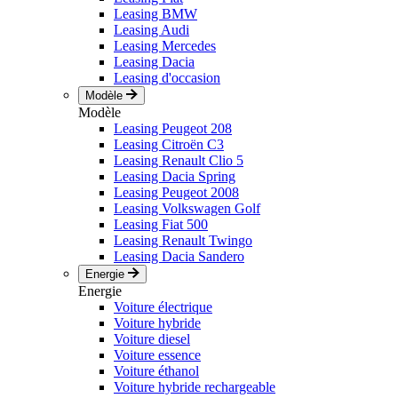
Leasing BMW
Leasing Audi
Leasing Mercedes
Leasing Dacia
Leasing d'occasion
Modèle
Modèle
Leasing Peugeot 208
Leasing Citroën C3
Leasing Renault Clio 5
Leasing Dacia Spring
Leasing Peugeot 2008
Leasing Volkswagen Golf
Leasing Fiat 500
Leasing Renault Twingo
Leasing Dacia Sandero
Energie
Energie
Voiture électrique
Voiture hybride
Voiture diesel
Voiture essence
Voiture éthanol
Voiture hybride rechargeable