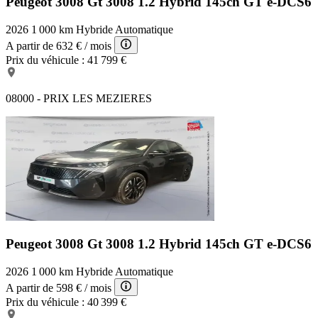
Peugeot 3008 Gt
3008 1.2 Hybrid 145ch GT e-DCS6
Guidage pour manoeuvre de stationnement
Lampe de coffre
2026
1 000 km
Hybride
Automatique
Volant cuir
A partir de
632 €
/ mois
Appel d'Assistance Localisé
Prix du véhicule :
41 799 €
Appuis-tête avant actifs
ABS
Clim automatique bi-zones
08000 - PRIX LES MEZIERES
Aide au démarrage en côte
Ceintures avant ajustables en hauteur
Miroir de courtoisie conducteur éclairé
Vitres arrière surteintées
Lampes de lecture à l'arrière
Plancher de coffre mobile
Freinage automatique d'urgence
Démarrage sans clé
Jantes Alu
Ecran multifonction couleur
Vitres avant électriques
Siège conducteur réglable en hauteur
Peugeot 3008 Gt
3008 1.2 Hybrid 145ch GT e-DCS6
Caméra de recul
Capteur de pluie
2026
1 000 km
Hybride
Automatique
Banquette AR rabattable
A partir de
598 €
/ mois
Ecran tactile
Prix du véhicule :
40 399 €
Aide au freinage d'urgence
Pack 360 Vision & Drive Assist