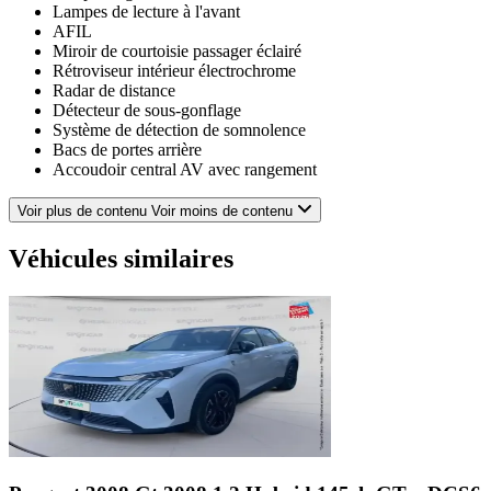
Lampes de lecture à l'avant
AFIL
Miroir de courtoisie passager éclairé
Rétroviseur intérieur électrochrome
Radar de distance
Détecteur de sous-gonflage
Système de détection de somnolence
Bacs de portes arrière
Accoudoir central AV avec rangement
Verrouillage centralisé à distance
Airbags rideaux AR
Voir plus de contenu
Voir moins de contenu
Compte tours
Rétroviseurs électriques
Véhicules similaires
Lunette AR dégivrante
Appel d'Urgence Localisé
Radio numérique DAB
EBD
Ouverture des vitres séquentielle
Pack Panoramic Navigation
Allumage des phares automatique
Rétroviseurs dégivrants
Boite à gants fermée
ESP
Phares avant LED
Bacs de portes avant