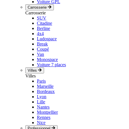
Voiture GPL
Carrosserie
Carrosserie
SUV
Citadine
Berline
4x4
Ludospace
Break
Coupé
Van
Monospace
Voiture 7 places
Villes
Villes
Paris
Marseille
Bordeaux
Lyon
Lille
Nantes
Montpellier
Rennes
Nice
Professionnel