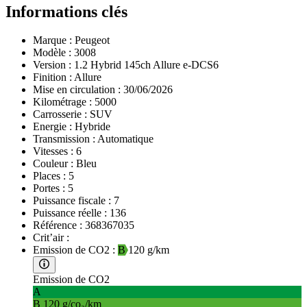
Informations clés
Marque :
Peugeot
Modèle :
3008
Version :
1.2 Hybrid 145ch Allure e-DCS6
Finition :
Allure
Mise en circulation :
30/06/2026
Kilométrage :
5000
Carrosserie :
SUV
Energie :
Hybride
Transmission :
Automatique
Vitesses :
6
Couleur :
Bleu
Places :
5
Portes :
5
Puissance fiscale :
7
Puissance réelle :
136
Référence :
368367035
Crit’air :
Emission de CO2 :
B
120 g/km
Emission de CO2
A
B
120 g/co₂/km