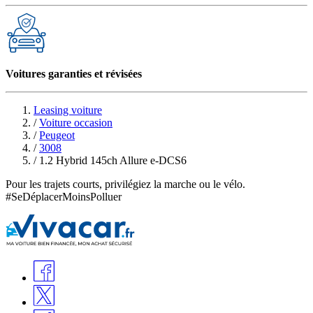
Voitures garanties et révisées
Leasing voiture
/
Voiture occasion
/
Peugeot
/
3008
/
1.2 Hybrid 145ch Allure e-DCS6
Pour les trajets courts, privilégiez la marche ou le vélo.
#SeDéplacerMoinsPolluer