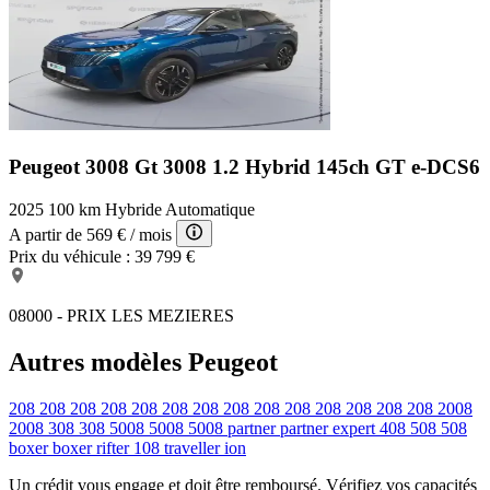
Peugeot 3008 Gt
3008 1.2 Hybrid 145ch GT e-DCS6
2025
100 km
Hybride
Automatique
A partir de
569 €
/ mois
Prix du véhicule :
39 799 €
08000 - PRIX LES MEZIERES
Autres modèles Peugeot
208
208
208
208
208
208
208
208
208
208
208
208
208
208
2008
2008
308
308
5008
5008
5008
partner
partner
expert
408
508
508
boxer
boxer
rifter
108
traveller
ion
Un crédit vous engage et doit être remboursé. Vérifiez vos capacités