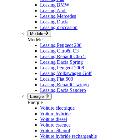
Leasing BMW
Leasing Audi
Leasing Mercedes
Leasing Dacia
Leasing d'occasion
Modèle
Modèle
Leasing Peugeot 208
Leasing Citroën C3
Leasing Renault Clio 5
Leasing Dacia Spring
Leasing Peugeot 2008
Leasing Volkswagen Golf
Leasing Fiat 500
Leasing Renault Twingo
Leasing Dacia Sandero
Energie
Energie
Voiture électrique
Voiture hybride
Voiture diesel
Voiture essence
Voiture éthanol
Voiture hybride rechargeable