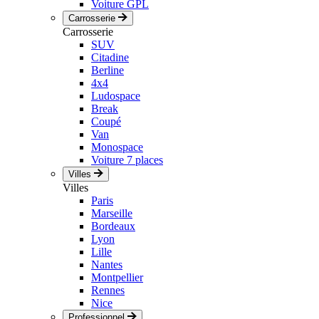
Voiture GPL
Carrosserie
Carrosserie
SUV
Citadine
Berline
4x4
Ludospace
Break
Coupé
Van
Monospace
Voiture 7 places
Villes
Villes
Paris
Marseille
Bordeaux
Lyon
Lille
Nantes
Montpellier
Rennes
Nice
Professionnel