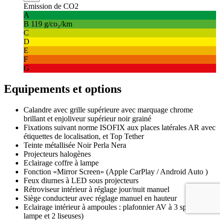
Emission de CO2
A
B
119 g/co₂/km
C
D
E
F
G
Equipements et options
Calandre avec grille supérieure avec marquage chrome
brillant et enjoliveur supérieur noir grainé
Fixations suivant norme ISOFIX aux places latérales AR avec
étiquettes de localisation, et Top Tether
Teinte métallisée Noir Perla Nera
Projecteurs halogènes
Eclairage coffre à lampe
Fonction «Mirror Screen» (Apple CarPlay / Android Auto )
Feux diurnes à LED sous projecteurs
Rétroviseur intérieur à réglage jour/nuit manuel
Siège conducteur avec réglage manuel en hauteur
Eclairage intérieur à ampoules : plafonnier AV à 3 spots (1
lampe et 2 liseuses)