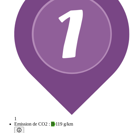
1
Emission de CO2 :
B
119 g/km