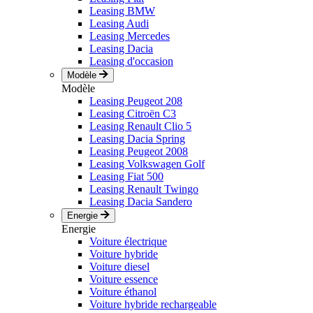
Leasing BMW
Leasing Audi
Leasing Mercedes
Leasing Dacia
Leasing d'occasion
Modèle
Modèle
Leasing Peugeot 208
Leasing Citroën C3
Leasing Renault Clio 5
Leasing Dacia Spring
Leasing Peugeot 2008
Leasing Volkswagen Golf
Leasing Fiat 500
Leasing Renault Twingo
Leasing Dacia Sandero
Energie
Energie
Voiture électrique
Voiture hybride
Voiture diesel
Voiture essence
Voiture éthanol
Voiture hybride rechargeable