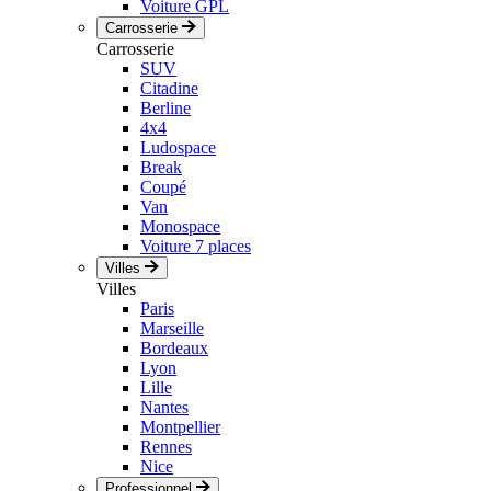
Voiture GPL
Carrosserie
Carrosserie
SUV
Citadine
Berline
4x4
Ludospace
Break
Coupé
Van
Monospace
Voiture 7 places
Villes
Villes
Paris
Marseille
Bordeaux
Lyon
Lille
Nantes
Montpellier
Rennes
Nice
Professionnel