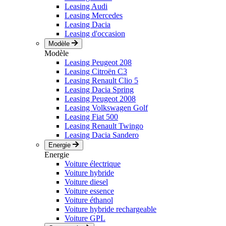
Leasing Audi
Leasing Mercedes
Leasing Dacia
Leasing d'occasion
Modèle
Modèle
Leasing Peugeot 208
Leasing Citroën C3
Leasing Renault Clio 5
Leasing Dacia Spring
Leasing Peugeot 2008
Leasing Volkswagen Golf
Leasing Fiat 500
Leasing Renault Twingo
Leasing Dacia Sandero
Energie
Energie
Voiture électrique
Voiture hybride
Voiture diesel
Voiture essence
Voiture éthanol
Voiture hybride rechargeable
Voiture GPL