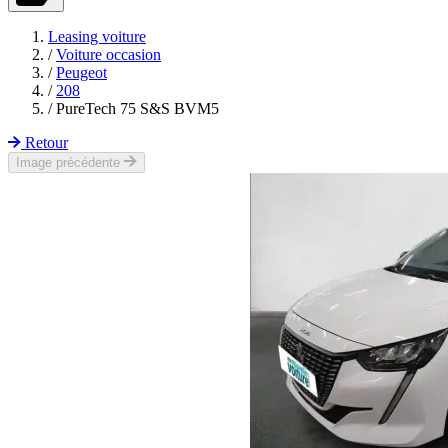
Leasing voiture
/
Voiture occasion
/
Peugeot
/
208
/
PureTech 75 S&S BVM5
Retour
Image précédente