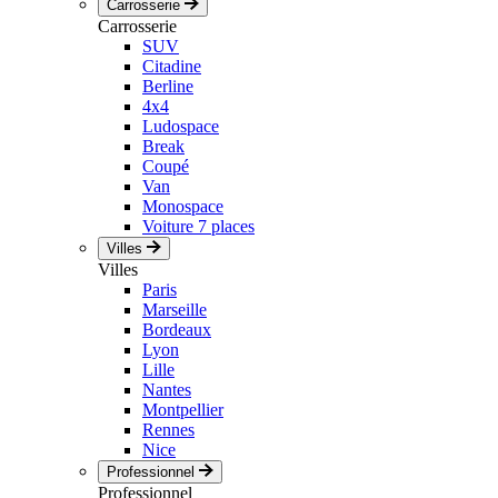
Carrosserie
Carrosserie
SUV
Citadine
Berline
4x4
Ludospace
Break
Coupé
Van
Monospace
Voiture 7 places
Villes
Villes
Paris
Marseille
Bordeaux
Lyon
Lille
Nantes
Montpellier
Rennes
Nice
Professionnel
Professionnel