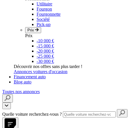
Utilitaire
Fourgon
Fourgonnette
Société
Pick-up
Prix
Prix
-10 000 €
-15 000 €
-20 000 €
-25 000 €
-30 000 €
Découvrir nos offres sans plus tarder !
Annonces voitures d'occasion
Financement auto
Blog auto
Toutes nos annonces
Quelle voiture recherchez-vous ?