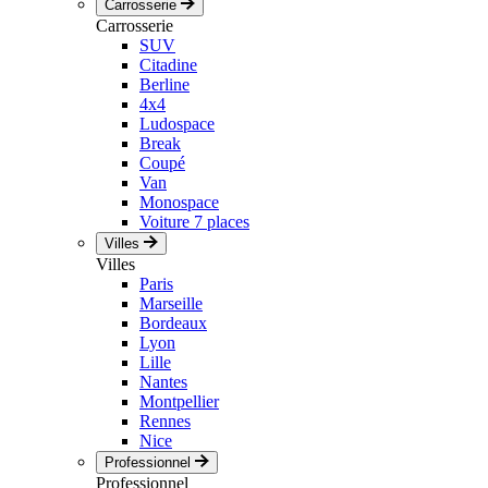
Carrosserie
Carrosserie
SUV
Citadine
Berline
4x4
Ludospace
Break
Coupé
Van
Monospace
Voiture 7 places
Villes
Villes
Paris
Marseille
Bordeaux
Lyon
Lille
Nantes
Montpellier
Rennes
Nice
Professionnel
Professionnel