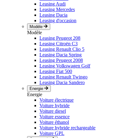
Leasing Audi
Leasing Mercedes
Leasing Dacia
Leasing d'occasion
Modèle
Modèle
Leasing Peugeot 208
Leasing Citroën C3
Leasing Renault Clio 5
Leasing Dacia Spring
Leasing Peugeot 2008
Leasing Volkswagen Golf
Leasing Fiat 500
Leasing Renault Twingo
Leasing Dacia Sandero
Energie
Energie
Voiture électrique
Voiture hybride
Voiture diesel
Voiture essence
Voiture éthanol
Voiture hybride rechargeable
Voiture GPL