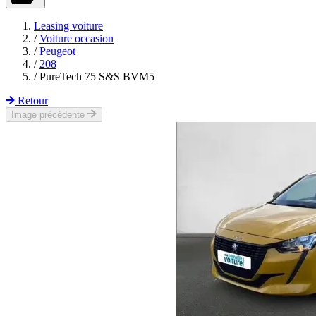
Leasing voiture
/
Voiture occasion
/
Peugeot
/
208
/
PureTech 75 S&S BVM5
Retour
Image précédente