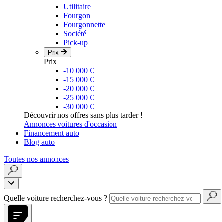
Utilitaire
Fourgon
Fourgonnette
Société
Pick-up
Prix
Prix
-10 000 €
-15 000 €
-20 000 €
-25 000 €
-30 000 €
Découvrir nos offres sans plus tarder !
Annonces voitures d'occasion
Financement auto
Blog auto
Toutes nos annonces
Quelle voiture recherchez-vous ?