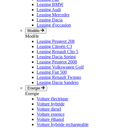
Leasing BMW
Leasing Audi
Leasing Mercedes
Leasing Dacia
Leasing d'occasion
Modèle
Modèle
Leasing Peugeot 208
Leasing Citroën C3
Leasing Renault Clio 5
Leasing Dacia Spring
Leasing Peugeot 2008
Leasing Volkswagen Golf
Leasing Fiat 500
Leasing Renault Twingo
Leasing Dacia Sandero
Energie
Energie
Voiture électrique
Voiture hybride
Voiture diesel
Voiture essence
Voiture éthanol
Voiture hybride rechargeable