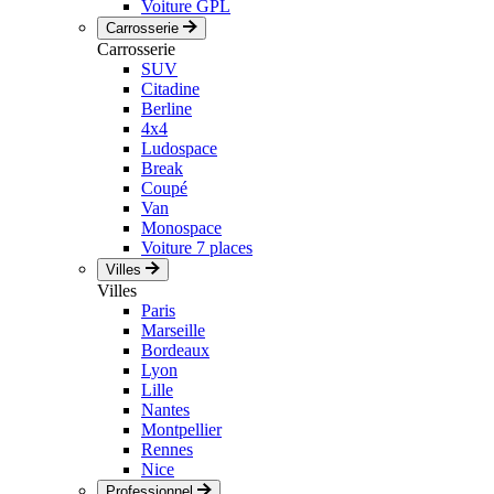
Voiture GPL
Carrosserie
Carrosserie
SUV
Citadine
Berline
4x4
Ludospace
Break
Coupé
Van
Monospace
Voiture 7 places
Villes
Villes
Paris
Marseille
Bordeaux
Lyon
Lille
Nantes
Montpellier
Rennes
Nice
Professionnel