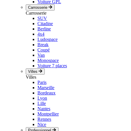
Voiture GPL
Carrosserie
Carrosserie
SUV
Citadine
Berline
4x4
Ludospace
Break
Coupé
Van
Monospace
Voiture 7 places
Villes
Villes
Paris
Marseille
Bordeaux
Lyon
Lille
Nantes
Montpellier
Rennes
Nice
Professionnel