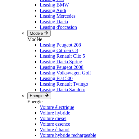
Leasing BMW
Leasing Audi
Leasing Mercedes
Leasing Dacia
Leasing d'occasion
Modèle
Modèle
Leasing Peugeot 208
Leasing Citroën C3
Leasing Renault Clio 5
Leasing Dacia Spring
Leasing Peugeot 2008
Leasing Volkswagen Golf
Leasing Fiat 500
Leasing Renault Twingo
Leasing Dacia Sandero
Energie
Energie
Voiture électrique
Voiture hybride
Voiture diesel
Voiture essence
Voiture éthanol
Voiture hybride rechargeable